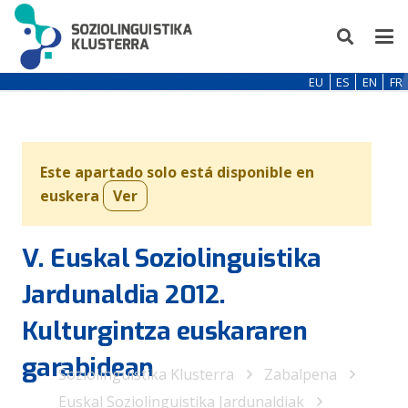
EU
ES
EN
FR
Este apartado solo está disponible en
euskera
Ver
V. Euskal Soziolinguistika
Jardunaldia 2012.
Kulturgintza euskararen
garabidean
Soziolinguistika Klusterra
Zabalpena
Euskal Soziolinguistika Jardunaldiak