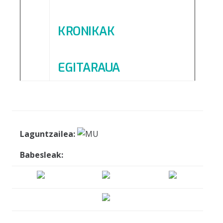
KRONIKAK
EGITARAUA
Laguntzailea:
Babesleak: