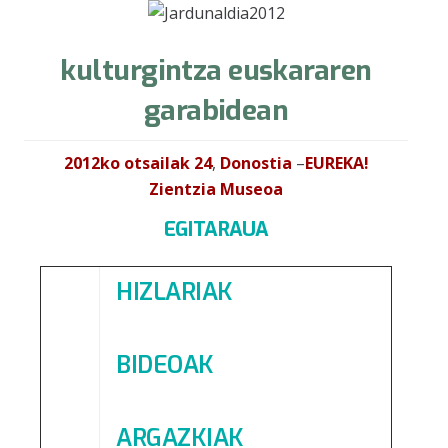
kulturgintza euskararen
garabidean
2012ko otsailak 24
,
Donostia
–
EUREKA!
Zientzia Museoa
EGITARAUA
HIZLARIAK
BIDEOAK
ARGAZKIAK