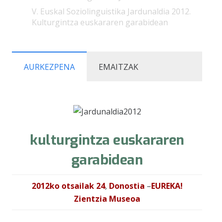
V. Euskal Soziolinguistika Jardunaldia 2012.
Kulturgintza euskararen garabidean
AURKEZPENA
EMAITZAK
kulturgintza euskararen
garabidean
2012ko otsailak 24
,
Donostia
–
EUREKA!
Zientzia Museoa