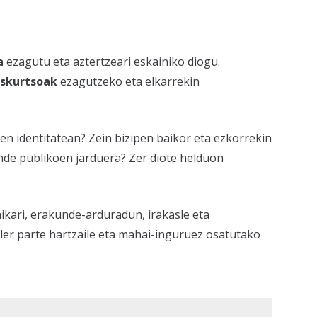
a
ezagutu eta aztertzeari eskainiko diogu.
iskurtsoak
ezagutzeko eta elkarrekin
n identitatean? Zein bizipen baikor eta ezkorrekin
nde publikoen jarduera? Zer diote helduon
ikari, erakunde-arduradun, irakasle eta
ailer parte hartzaile eta mahai-inguruez osatutako