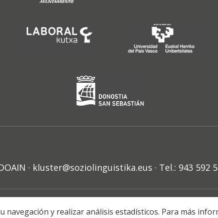
N · kluster@soziolinguistika.eus · Tel.: 943 592 
HARRA
PRIBATUTASUN POLITIKA
COOKIE-EN POLITIKA
H
r su navegación y realizar análisis estadísticos. Para más in