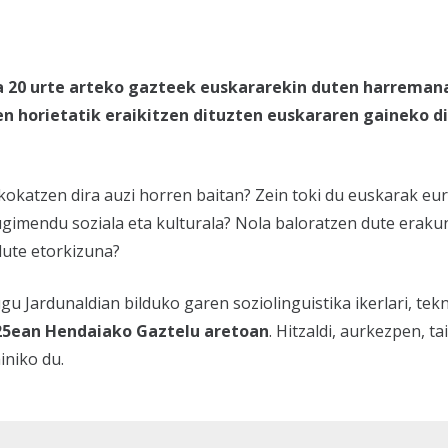
eta 20 urte arteko gazteek euskararekin duten harreman
en horietatik eraikitzen dituzten euskararen gaineko d
katzen dira auzi horren baitan? Zein toki du euskarak eure
gimendu soziala eta kulturala? Nola baloratzen dute eraku
dute etorkizuna?
 Jardunaldian bilduko garen soziolinguistika ikerlari, tekn
 25ean Hendaiako Gaztelu aretoan
. Hitzaldi, aurkezpen, t
iniko du.