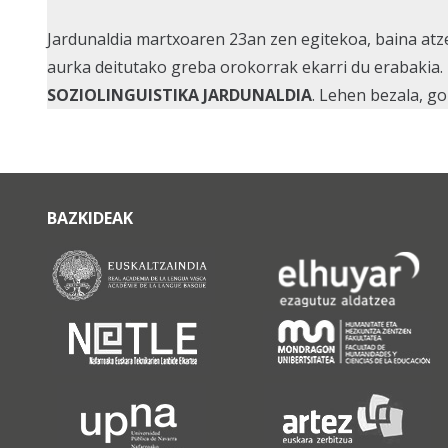
Jardunaldia martxoaren 23an zen egitekoa, baina atz
aurka deitutako greba orokorrak ekarri du erabakia.
SOZIOLINGUISTIKA JARDUNALDIA
. Lehen bezala, g
BAZKIDEAK