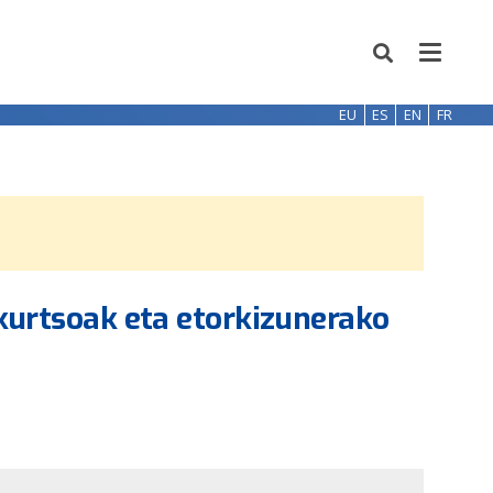
EU
ES
EN
FR
skurtsoak eta etorkizunerako