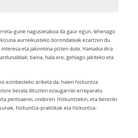
arreta-gune nagusietakoa da gaur egun, lehenago
orkizuna aurreikusteko borondateak ezartzen du
 interesa eta jakinmina pizten dute. Hamaika dira
rdunaldiak; baina, hala ere, gehiago jakiteko eta
o ezinbesteko ariketa da, haien hizkuntza
ktore bezala dituzten ezaugarriei erreparatu
eta pentsaerei, ondoren. Hizkuntzekin, eta bereziki
unak, hizkuntza-praktikak eta hizkuntza-