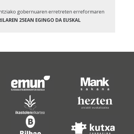
rantziako gobernuaren erretreten erreformaren
RILAREN 25EAN EGINGO DA EUSKAL