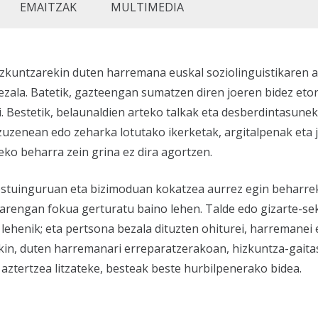
EMAITZAK
MULTIMEDIA
zkuntzarekin duten harremana euskal soziolinguistikaren 
ezala. Batetik, gazteengan sumatzen diren joeren bidez et
i. Bestetik, belaunaldien arteko talkak eta desberdintasunek
zuzenean edo zeharka lotutako ikerketak, argitalpenak eta ja
ko beharra zein grina ez dira agortzen.
stuinguruan eta bizimoduan kokatzea aurrez egin beharrek
earengan fokua gerturatu baino lehen. Talde edo gizarte-se
lehenik; eta pertsona bezala dituzten ohiturei, harremanei 
in, duten harremanari erreparatzerakoan, hizkuntza-gaitas
 aztertzea litzateke, besteak beste hurbilpenerako bidea.