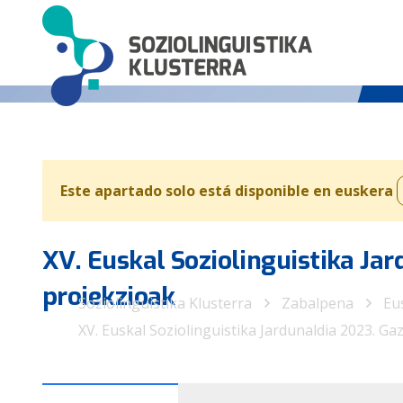
Este apartado solo está disponible en euskera
XV. Euskal Soziolinguistika Ja
proiekzioak
Soziolinguistika Klusterra
Zabalpena
Eu
XV. Euskal Soziolinguistika Jardunaldia 2023. G