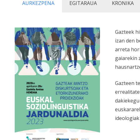
AURKEZPENA
EGITARAUA
KRONIKA
Gazteek hi
izan den b
arreta hor
gaiarekin 
hausnartze
Gazteen te
errealitat
dakiekegu 
euskararek
ideologiak