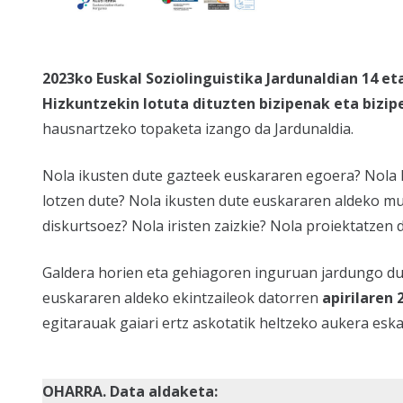
2023ko Euskal Soziolinguistika Jardunaldian 14 
Hizkuntzekin lotuta dituzten bizipenak eta bizip
hausnartzeko topaketa izango da Jardunaldia.
Nola ikusten dute gazteek euskararen egoera? Nola ko
lotzen dute? Nola ikusten dute euskararen aldeko mu
diskurtsoez? Nola iristen zaizkie? Nola proiektatzen 
Galdera horien eta gehiagoren inguruan jardungo dugu
euskararen aldeko ekintzaileok datorren
apirilaren
egitarauak gaiari ertz askotatik heltzeko aukera eska
OHARRA. Data aldaketa: