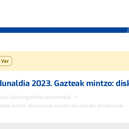
Ver
rdunaldia 2023. Gazteak mintzo: di
skal Soziolinguistika Jardunaldiak
azteak mintzo: diskurtsoak eta etorkizunerako proiekzioak