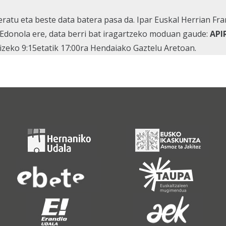
eratu eta beste data batera pasa da. Ipar Euskal Herrian F
Edonola ere, data berri bat iragartzeko moduan gaude:
API
oizeko 9:15etatik 17:00ra Hendaiako Gaztelu Aretoan.