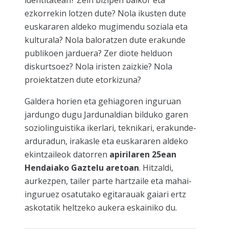
identitatean? Zein bizipen baikor eta
ezkorrekin lotzen dute? Nola ikusten dute
euskararen aldeko mugimendu soziala eta
kulturala? Nola baloratzen dute erakunde
publikoen jarduera? Zer diote helduon
diskurtsoez? Nola iristen zaizkie? Nola
proiektatzen dute etorkizuna?
Galdera horien eta gehiagoren inguruan
jardungo dugu Jardunaldian bilduko garen
soziolinguistika ikerlari, teknikari, erakunde-
arduradun, irakasle eta euskararen aldeko
ekintzaileok datorren
apirilaren 25ean
Hendaiako Gaztelu aretoan
. Hitzaldi,
aurkezpen, tailer parte hartzaile eta mahai-
inguruez osatutako egitarauak gaiari ertz
askotatik heltzeko aukera eskainiko du.