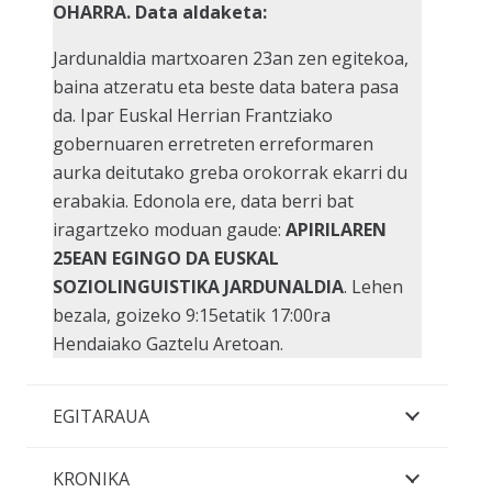
OHARRA. Data aldaketa:
Jardunaldia martxoaren 23an zen egitekoa,
baina atzeratu eta beste data batera pasa
da. Ipar Euskal Herrian Frantziako
gobernuaren erretreten erreformaren
aurka deitutako greba orokorrak ekarri du
erabakia.
Edonola ere, data berri bat
iragartzeko moduan gaude:
APIRILAREN
25EAN EGINGO DA EUSKAL
SOZIOLINGUISTIKA JARDUNALDIA
. Lehen
bezala, goizeko 9:15etatik 17:00ra
Hendaiako Gaztelu Aretoan.
EGITARAUA
KRONIKA