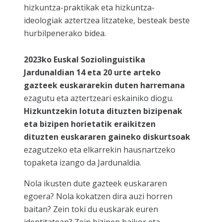
hizkuntza-praktikak eta hizkuntza-
ideologiak aztertzea litzateke, besteak beste
hurbilpenerako bidea.
2023ko Euskal Soziolinguistika
Jardunaldian 14 eta 20 urte arteko
gazteek euskararekin duten harremana
ezagutu eta aztertzeari eskainiko diogu.
Hizkuntzekin lotuta dituzten bizipenak
eta bizipen horietatik eraikitzen
dituzten euskararen gaineko diskurtsoak
ezagutzeko eta elkarrekin hausnartzeko
topaketa izango da Jardunaldia.
Nola ikusten dute gazteek euskararen
egoera? Nola kokatzen dira auzi horren
baitan? Zein toki du euskarak euren