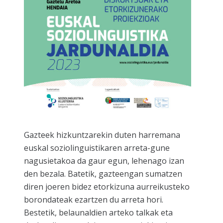
Gazteek hizkuntzarekin duten harremana
euskal soziolinguistikaren arreta-gune
nagusietakoa da gaur egun, lehenago izan
den bezala. Batetik, gazteengan sumatzen
diren joeren bidez etorkizuna aurreikusteko
borondateak ezartzen du arreta hori.
Bestetik, belaunaldien arteko talkak eta