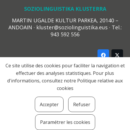
SOZIOLINGUISTIKA KLUSTERRA
MARTIN UGALDE KULTUR PARKEA, 20140 –
ANDOAIN · kluster@soziolinguistika.eus · Tel.:
943 592 556
Ce site utilise des cookies pour faciliter la navigation et
effectuer des analyses statistiques. Pour plus
LEGE OHARRA
d'informations, consultez notre
Politique relative aux
PRIBATUTASUN POLITIKA
cookies
COOKIE-EN POLITIKA
HARREMANA
Accepter
Refuser
© 2021 Soziolinguistika Klusterra
Paramétrer les cookies