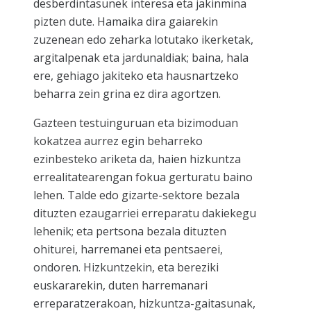
desberdintasunek interesa eta jakinmina
pizten dute. Hamaika dira gaiarekin
zuzenean edo zeharka lotutako ikerketak,
argitalpenak eta jardunaldiak; baina, hala
ere, gehiago jakiteko eta hausnartzeko
beharra zein grina ez dira agortzen.
Gazteen testuinguruan eta bizimoduan
kokatzea aurrez egin beharreko
ezinbesteko ariketa da, haien hizkuntza
errealitatearengan fokua gerturatu baino
lehen. Talde edo gizarte-sektore bezala
dituzten ezaugarriei erreparatu dakiekegu
lehenik; eta pertsona bezala dituzten
ohiturei, harremanei eta pentsaerei,
ondoren. Hizkuntzekin, eta bereziki
euskararekin, duten harremanari
erreparatzerakoan, hizkuntza-gaitasunak,