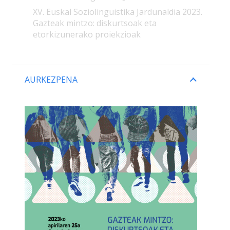
XV. Euskal Soziolinguistika Jardunaldia 2023.
Gazteak mintzo: diskurtsoak eta
etorkizunerako proiekzioak
AURKEZPENA