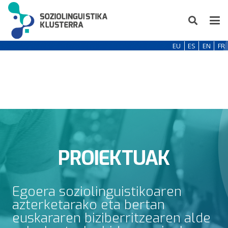
EU
ES
EN
FR
PROIEKTUAK
Egoera soziolinguistikoaren
azterketarako eta bertan
euskararen biziberritzearen alde