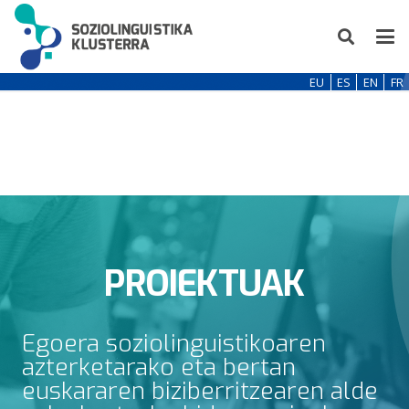
EU
ES
EN
FR
PROIEKTUAK
Egoera soziolinguistikoaren
azterketarako eta bertan
euskararen biziberritzearen alde