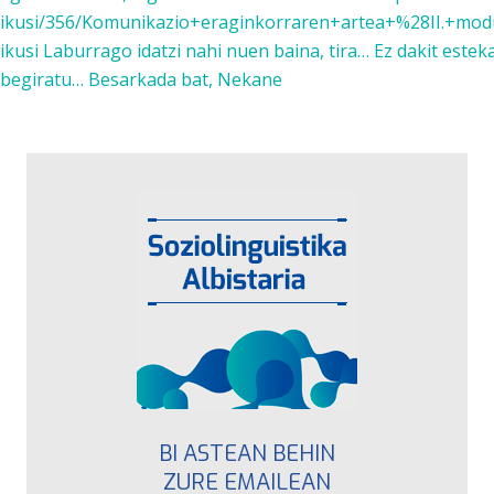
ikusi/356/Komunikazio+eraginkorraren+artea+%28II.+modul
ikusi Laburrago idatzi nahi nuen baina, tira… Ez dakit est
begiratu… Besarkada bat, Nekane
BI ASTEAN BEHIN
ZURE EMAILEAN