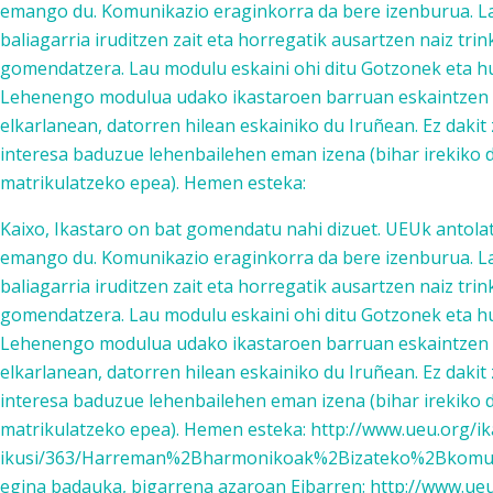
emango du. Komunikazio eraginkorra da bere izenburua. La
baliagarria iruditzen zait eta horregatik ausartzen naiz tri
gomendatzera. Lau modulu eskaini ohi ditu Gotzonek eta hu
Lehenengo modulua udako ikastaroen barruan eskaintzen d
elkarlanean, datorren hilean eskainiko du Iruñean. Ez dakit
interesa baduzue lehenbailehen eman izena (bihar irekiko
matrikulatzeko epea). Hemen esteka:
Kaixo, Ikastaro on bat gomendatu nahi dizuet. UEUk antola
emango du. Komunikazio eraginkorra da bere izenburua. La
baliagarria iruditzen zait eta horregatik ausartzen naiz tri
gomendatzera. Lau modulu eskaini ohi ditu Gotzonek eta hu
Lehenengo modulua udako ikastaroen barruan eskaintzen d
elkarlanean, datorren hilean eskainiko du Iruñean. Ez dakit
interesa baduzue lehenbailehen eman izena (bihar irekiko
matrikulatzeko epea). Hemen esteka: http://www.ueu.org/ik
ikusi/363/Harreman%2Bharmonikoak%2Bizateko%2Bkomuni
egina badauka, bigarrena azaroan Eibarren: http://www.ueu