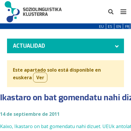
EU
ES
EN
FR
ACTUALIDAD
Este apartado solo está disponible en
euskera
Ver
Ikastaro on bat gomendatu nahi di
14 de septiembre de 2011
Kaixo, Ikastaro on bat gomendatu nahi dizuet. UEUk antola