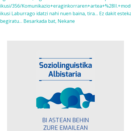
ikusi/356/Komunikazio+eraginkorraren+artea+%28II.+modul
ikusi Laburrago idatzi nahi nuen baina, tira… Ez dakit est
begiratu… Besarkada bat, Nekane
BI ASTEAN BEHIN
ZURE EMAILEAN