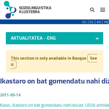
EU
ES
EN
FR
AKTUALITATEA - ENG
This section is only available in Basque
See
it
Ikastaro on bat gomendatu nahi di
2011-09-14
Kaixo, Ikastaro on bat gomendatu nahi dizuet. UEUk antola