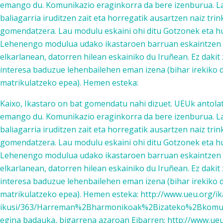
emango du. Komunikazio eraginkorra da bere izenburua. La
baliagarria iruditzen zait eta horregatik ausartzen naiz tri
gomendatzera. Lau modulu eskaini ohi ditu Gotzonek eta hu
Lehenengo modulua udako ikastaroen barruan eskaintzen d
elkarlanean, datorren hilean eskainiko du Iruñean. Ez dakit
interesa baduzue lehenbailehen eman izena (bihar irekiko
matrikulatzeko epea). Hemen esteka:
Kaixo, Ikastaro on bat gomendatu nahi dizuet. UEUk antola
emango du. Komunikazio eraginkorra da bere izenburua. La
baliagarria iruditzen zait eta horregatik ausartzen naiz tri
gomendatzera. Lau modulu eskaini ohi ditu Gotzonek eta hu
Lehenengo modulua udako ikastaroen barruan eskaintzen d
elkarlanean, datorren hilean eskainiko du Iruñean. Ez dakit
interesa baduzue lehenbailehen eman izena (bihar irekiko
matrikulatzeko epea). Hemen esteka: http://www.ueu.org/ik
ikusi/363/Harreman%2Bharmonikoak%2Bizateko%2Bkomuni
egina badauka, bigarrena azaroan Eibarren: http://www.ueu