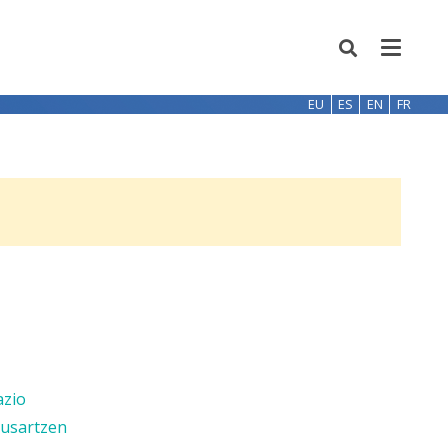
EU
ES
EN
FR
azio
ausartzen