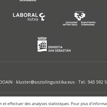
N · kluster@soziolinguistika.eus · Tel.: 943 592 
HARRA
PRIBATUTASUN POLITIKA
COOKIE-EN POLITIKA
H
ion et effectuer des analyses statistiques. Pour plus d'inform