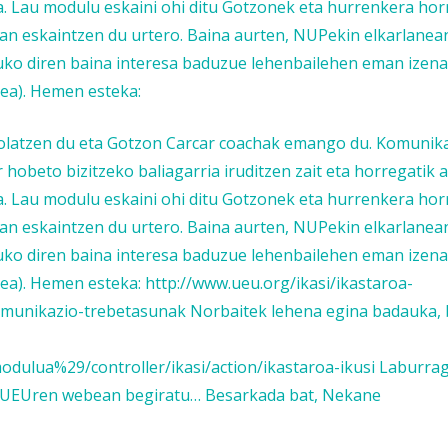
a. Lau modulu eskaini ohi ditu Gotzonek eta hurrenkera hor
n eskaintzen du urtero. Baina aurten, NUPekin elkarlanea
tuko diren baina interesa baduzue lehenbailehen eman izena
ea). Hemen esteka:
tolatzen du eta Gotzon Carcar coachak emango du. Komunik
hobeto bizitzeko baliagarria iruditzen zait eta horregatik 
a. Lau modulu eskaini ohi ditu Gotzonek eta hurrenkera hor
n eskaintzen du urtero. Baina aurten, NUPekin elkarlanea
tuko diren baina interesa baduzue lehenbailehen eman izena
a). Hemen esteka: http://www.ueu.org/ikasi/ikastaroa-
nikazio-trebetasunak Norbaitek lehena egina badauka, 
ulua%29/controller/ikasi/action/ikastaroa-ikusi Laburrago
la, UEUren webean begiratu… Besarkada bat, Nekane