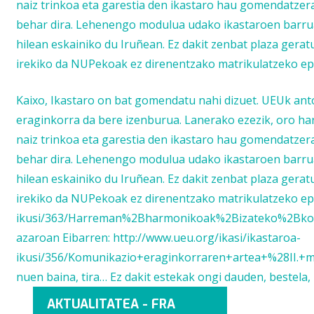
naiz trinkoa eta garestia den ikastaro hau gomendatzer
behar dira. Lehenengo modulua udako ikastaroen barrua
hilean eskainiko du Iruñean. Ez dakit zenbat plaza gera
irekiko da NUPekoak ez direnentzako matrikulatzeko ep
Kaixo, Ikastaro on bat gomendatu nahi dizuet. UEUk an
eraginkorra da bere izenburua. Lanerako ezezik, oro har 
naiz trinkoa eta garestia den ikastaro hau gomendatzer
behar dira. Lehenengo modulua udako ikastaroen barrua
hilean eskainiko du Iruñean. Ez dakit zenbat plaza gera
irekiko da NUPekoak ez direnentzako matrikulatzeko epe
ikusi/363/Harreman%2Bharmonikoak%2Bizateko%2Bkomu
azaroan Eibarren: http://www.ueu.org/ikasi/ikastaroa-
ikusi/356/Komunikazio+eraginkorraren+artea+%28II.+mod
nuen baina, tira… Ez dakit estekak ongi dauden, beste
AKTUALITATEA - FRA