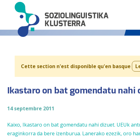
Cette section n'est disponible qu'en basque
L
Ikastaro on bat gomendatu nahi 
14 septembre 2011
Kaixo, Ikastaro on bat gomendatu nahi dizuet. UEUk an
eraginkorra da bere izenburua. Lanerako ezezik, oro har 