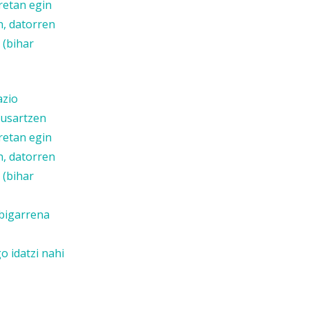
retan egin
n, datorren
 (bihar
azio
ausartzen
retan egin
n, datorren
 (bihar
bigarrena
 idatzi nahi