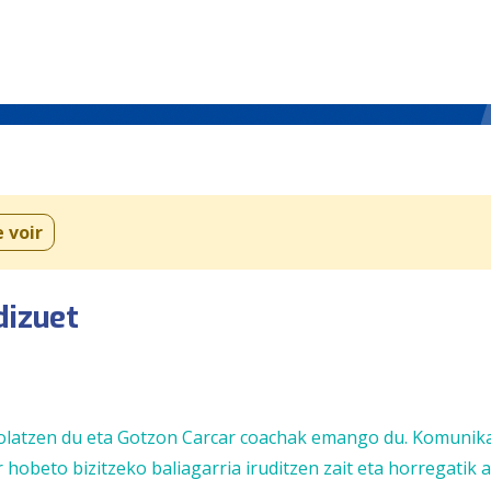
e voir
dizuet
tolatzen du eta Gotzon Carcar coachak emango du. Komunik
hobeto bizitzeko baliagarria iruditzen zait eta horregatik 