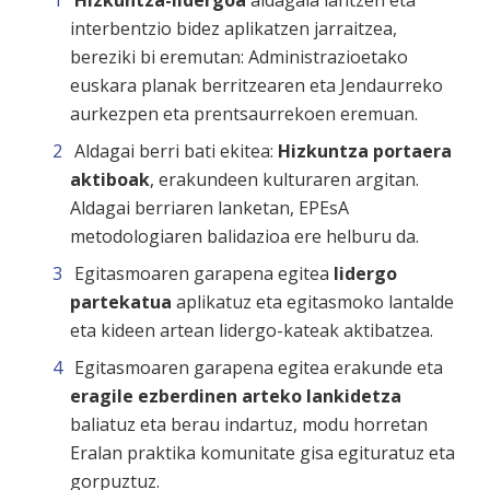
Hizkuntza-lidergoa
aldagaia lantzen eta
interbentzio bidez aplikatzen jarraitzea,
bereziki bi eremutan: Administrazioetako
euskara planak berritzearen eta Jendaurreko
aurkezpen eta prentsaurrekoen eremuan.
Aldagai berri bati ekitea:
Hizkuntza portaera
aktiboak
, erakundeen kulturaren argitan.
Aldagai berriaren lanketan, EPEsA
metodologiaren balidazioa ere helburu da.
Egitasmoaren garapena egitea
lidergo
partekatua
aplikatuz eta egitasmoko lantalde
eta kideen artean lidergo-kateak aktibatzea.
Egitasmoaren garapena egitea erakunde eta
eragile ezberdinen arteko lankidetza
baliatuz eta berau indartuz, modu horretan
Eralan praktika komunitate gisa egituratuz eta
gorpuztuz.