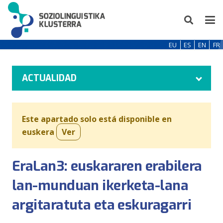
EU
ES
EN
FR
ACTUALIDAD
Este apartado solo está disponible en
euskera
Ver
EraLan3: euskararen erabilera
lan-munduan ikerketa-lana
argitaratuta eta eskuragarri