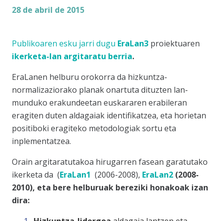
28 de abril de 2015
Publikoaren esku jarri dugu
EraLan3
proiektuaren
ikerketa-lan argitaratu berria
.
EraLanen helburu orokorra da hizkuntza-
normalizaziorako planak onartuta dituzten lan-
munduko erakundeetan euskararen erabileran
eragiten duten aldagaiak identifikatzea, eta horietan
positiboki eragiteko metodologiak sortu eta
inplementatzea.
Orain argitaratutakoa hirugarren fasean garatutako
ikerketa da (
EraLan1
(2006-2008),
EraLan2
(2008-
2010), eta bere helburuak bereziki honakoak izan
dira: