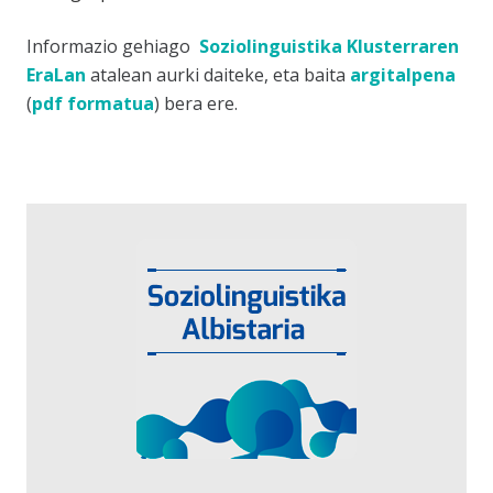
Informazio gehiago
Soziolinguistika Klusterraren
EraLan
atalean aurki daiteke, eta baita
argitalpena
(
pdf formatua
) bera ere.