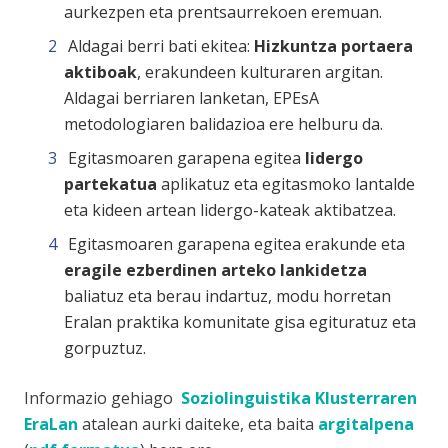
aurkezpen eta prentsaurrekoen eremuan.
Aldagai berri bati ekitea:
Hizkuntza portaera
aktiboak
, erakundeen kulturaren argitan.
Aldagai berriaren lanketan, EPEsA
metodologiaren balidazioa ere helburu da.
Egitasmoaren garapena egitea
lidergo
partekatua
aplikatuz eta egitasmoko lantalde
eta kideen artean lidergo-kateak aktibatzea.
Egitasmoaren garapena egitea erakunde eta
eragile ezberdinen arteko lankidetza
baliatuz eta berau indartuz, modu horretan
Eralan praktika komunitate gisa egituratuz eta
gorpuztuz.
Informazio gehiago
Soziolinguistika Klusterraren
EraLan
atalean aurki daiteke, eta baita
argitalpena