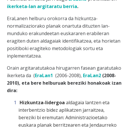
ikerketa-lan argitaratu berria
.
EraLanen helburu orokorra da hizkuntza-
normalizaziorako planak onartuta dituzten lan-
munduko erakundeetan euskararen erabileran
eragiten duten aldagaiak identifikatzea, eta horietan
positiboki eragiteko metodologiak sortu eta
inplementatzea.
Orain argitaratutakoa hirugarren fasean garatutako
ikerketa da (
EraLan1
(2006-2008),
EraLan2
(2008-
2010), eta bere helburuak bereziki honakoak izan
dira:
Hizkuntza-lidergoa
aldagaia lantzen eta
interbentzio bidez aplikatzen jarraitzea,
bereziki bi eremutan: Administrazioetako
euskara planak berritzearen eta Jendaurreko