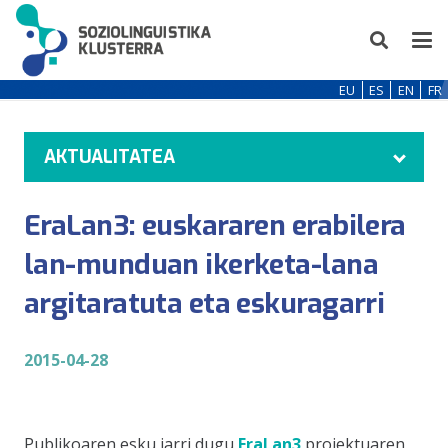
EU
ES
EN
FR
AKTUALITATEA
EraLan3: euskararen erabilera
lan-munduan ikerketa-lana
argitaratuta eta eskuragarri
2015-04-28
Publikoaren esku jarri dugu
EraLan3
proiektuaren