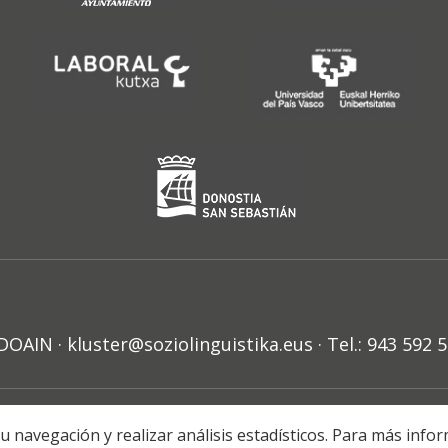
N · kluster@soziolinguistika.eus · Tel.: 943 592 
HARRA
PRIBATUTASUN POLITIKA
COOKIE-EN POLITIKA
H
r su navegación y realizar análisis estadísticos. Para más in