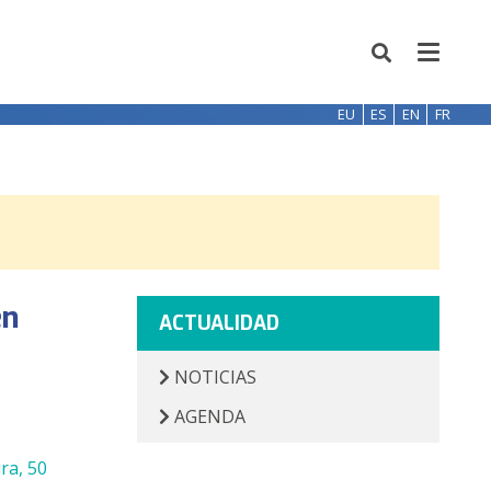
EU
ES
EN
FR
en
ACTUALIDAD
NOTICIAS
AGENDA
ra, 50