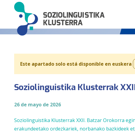
Este apartado solo está disponible en euskera
Soziolinguistika Klusterrak XXI
26 de mayo de 2026
Soziolinguistika Klusterrak XXII. Batzar Orokorra eg
erakundeetako ordezkariek, norbanako bazkideek eta 