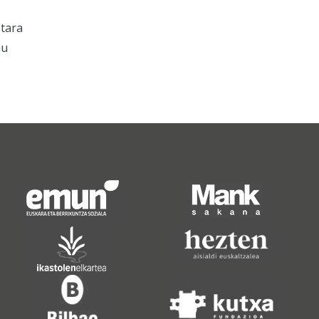
etara
mu