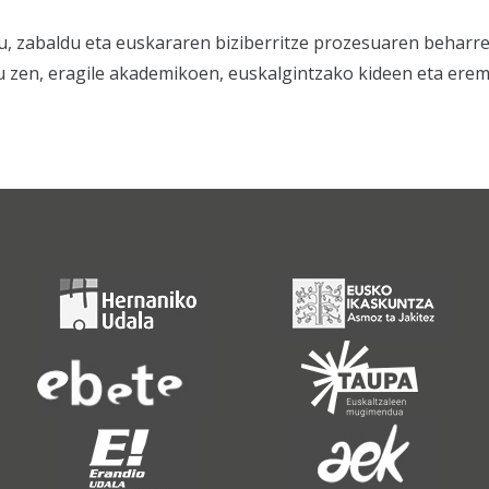
tu, zabaldu eta euskararen biziberritze prozesuaren beharr
u zen, eragile akademikoen, euskalgintzako kideen eta ere