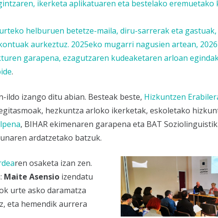
lgintzaren, ikerketa aplikatuaren eta bestelako eremuetako 
urteko helburuen betetze-maila, diru-sarrerak eta gastuak,
ekontuak aurkeztuz. 2025eko mugarri nagusien artean,
2026
ekturen garapena, ezagutzaren kudeaketaren arloan egindak
ide
.
n-ildo izango ditu abian. Besteak beste,
Hizkuntzen Erabiler
egitasmoak, hezkuntza arloko ikerketak, eskoletako hizkun
alpena
, BIHAR ekimenaren garapena eta BAT Soziolinguisti
rdunaren ardatzetako batzuk.
rdea
ren osaketa izan zen.
:
Maite Asensio
izendatu
iok urte asko daramatza
z, eta hemendik aurrera