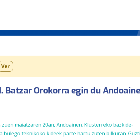
Ver
I. Batzar Orokorra egin du Andoain
in zuen maiatzaren 20an, Andoainen. Klusterreko bazkide-
bulego teknikoko kideek parte hartu zuten bilkuran. Guzti