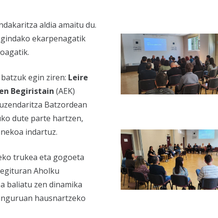
ndakaritza aldia amaitu du.
egindako ekarpenagatik
oagatik.
batzuk egin ziren:
Leire
en Begiristain
(AEK)
 Zuzendaritza Batzordean
ko dute parte hartzen,
anekoa indartuz.
eko trukea eta gogoeta
 egituran Aholku
oa baliatu zen dinamika
 inguruan hausnartzeko