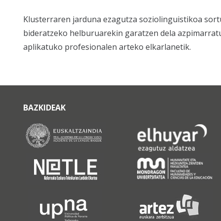
Klusterraren jarduna ezagutza soziolinguistikoa sor
bideratzeko helburuarekin garatzen dela azpimarrat
aplikatuko profesionalen arteko elkarlanetik.
BAZKIDEAK