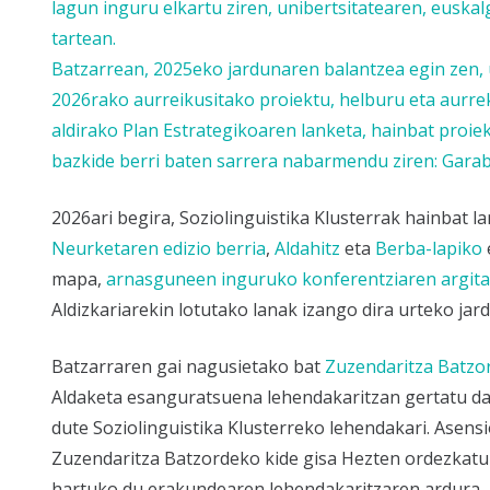
lagun inguru elkartu ziren, unibertsitatearen, euska
tartean.
Batzarrean, 2025eko jardunaren balantzea egin zen, 
2026rako aurreikusitako proiektu, helburu eta aurr
aldirako Plan Estrategikoaren lanketa
, hainbat proi
bazkide berri baten sarrera nabarmendu ziren:
Garab
2026ari begira, Soziolinguistika Klusterrak hainbat la
Neurketaren edizio berria
,
Aldahitz
eta
Berba-lapiko
mapa,
arnasguneen inguruko konferentziaren argit
Aldizkariarekin lotutako lanak izango dira urteko ja
Batzarraren gai nagusietako bat
Zuzendaritza Batzo
Aldaketa esanguratsuena lehendakaritzan gertatu da
dute Soziolinguistika Klusterreko lehendakari. Asens
Zuzendaritza Batzordeko kide gisa Hezten ordezkatu
hartuko du erakundearen lehendakaritzaren ardura.