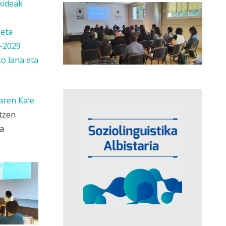
kideak
 eta
-2029
o lana eta
aren Kale
tzen
ka