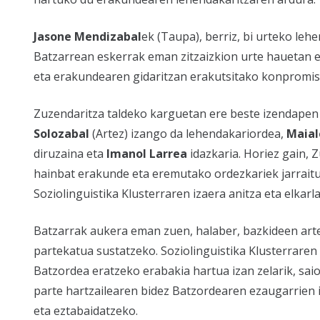
Jasone Mendizabal
ek (Taupa), berriz, bi urteko lehe
Batzarrean eskerrak eman zitzaizkion urte hauetan 
eta erakundearen gidaritzan erakutsitako konpromis
Zuzendaritza taldeko karguetan ere beste izendapen 
Solozabal
(Artez) izango da lehendakariordea,
Maial
diruzaina eta
Imanol Larrea
idazkaria. Horiez gain,
hainbat erakunde eta eremutako ordezkariek jarraitu
Soziolinguistika Klusterraren izaera anitza eta elkarl
Batzarrak aukera eman zuen, halaber, bazkideen art
partekatua sustatzeko. Soziolinguistika Klusterraren
Batzordea eratzeko erabakia hartua izan zelarik, sai
parte hartzailearen bidez Batzordearen ezaugarrien
eta eztabaidatzeko.