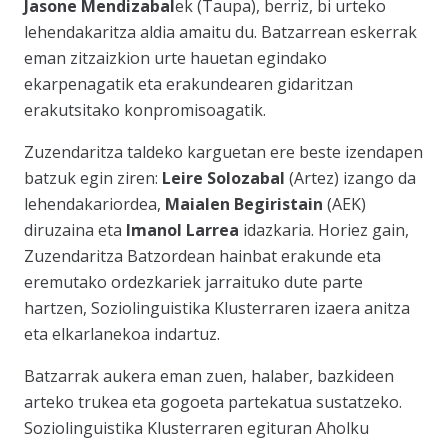
Jasone Mendizabal
ek (Taupa), berriz, bi urteko
lehendakaritza aldia amaitu du. Batzarrean eskerrak
eman zitzaizkion urte hauetan egindako
ekarpenagatik eta erakundearen gidaritzan
erakutsitako konpromisoagatik.
Zuzendaritza taldeko karguetan ere beste izendapen
batzuk egin ziren:
Leire Solozabal
(Artez) izango da
lehendakariordea,
Maialen Begiristain
(AEK)
diruzaina eta
Imanol Larrea
idazkaria. Horiez gain,
Zuzendaritza Batzordean hainbat erakunde eta
eremutako ordezkariek jarraituko dute parte
hartzen, Soziolinguistika Klusterraren izaera anitza
eta elkarlanekoa indartuz.
Batzarrak aukera eman zuen, halaber, bazkideen
arteko trukea eta gogoeta partekatua sustatzeko.
Soziolinguistika Klusterraren egituran Aholku