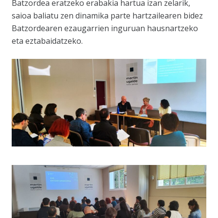
Batzordea eratzeko erabakia hartua izan zelarik,
saioa baliatu zen dinamika parte hartzailearen bidez
Batzordearen ezaugarrien inguruan hausnartzeko
eta eztabaidatzeko.