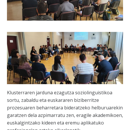
Klusterraren jarduna ezagutza soziolinguistikoa
sortu, zabaldu eta euskararen biziberritze
prozesuaren beharretara bideratzeko helburuarekin
garatzen dela azpimarratu zen, eragile akademikoen,
euskalgintzako kideen eta eremu aplikatuko