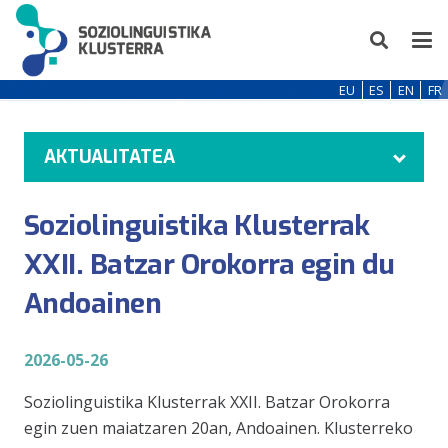
EU
ES
EN
FR
AKTUALITATEA
Soziolinguistika Klusterrak
XXII. Batzar Orokorra egin du
Andoainen
2026-05-26
Soziolinguistika Klusterrak XXII. Batzar Orokorra
egin zuen maiatzaren 20an, Andoainen. Klusterreko