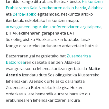
lan-ildo izango ditu abian. Besteak beste,
Hizkuntzen
Erabileraren Kale Neurketaren edizio berria
,
Aldahitz
eta
Berba-lapiko
egitasmoak, hezkuntza arloko
ikerketak, eskoletako hizkuntzen mapa,
arnasguneen inguruko konferentziaren argitalpena
,
BIHAR ekimenaren garapena eta BAT
Soziolinguistika Aldizkariarekin lotutako lanak
izango dira urteko jardunaren ardatzetako batzuk.
Batzarraren gai nagusietako bat
Zuzendaritza
Batzordea
ren osaketa izan zen. Aldaketa
esanguratsuena lehendakaritzan gertatu da:
Maite
Asensio
izendatu dute Soziolinguistika Klusterreko
lehendakari. Asensiok urte asko daramatza
Zuzendaritza Batzordeko kide gisa Hezten
ordezkatuz, eta hemendik aurrera hartuko du
erakundearen lehendakaritzaren ardura.