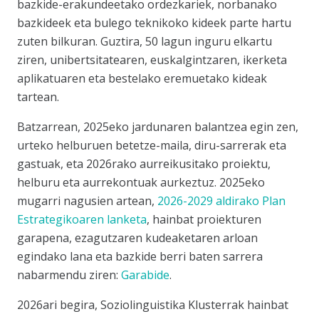
bazkide-erakundeetako ordezkariek, norbanako
bazkideek eta bulego teknikoko kideek parte hartu
zuten bilkuran. Guztira, 50 lagun inguru elkartu
ziren, unibertsitatearen, euskalgintzaren, ikerketa
aplikatuaren eta bestelako eremuetako kideak
tartean.
Batzarrean, 2025eko jardunaren balantzea egin zen,
urteko helburuen betetze-maila, diru-sarrerak eta
gastuak, eta 2026rako aurreikusitako proiektu,
helburu eta aurrekontuak aurkeztuz. 2025eko
mugarri nagusien artean,
2026-2029 aldirako Plan
Estrategikoaren lanketa
, hainbat proiekturen
garapena, ezagutzaren kudeaketaren arloan
egindako lana eta bazkide berri baten sarrera
nabarmendu ziren:
Garabide
.
2026ari begira, Soziolinguistika Klusterrak hainbat