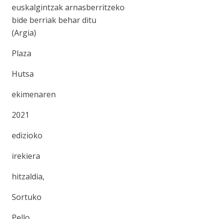
euskalgintzak arnasberritzeko
bide berriak behar ditu
(Argia)
Plaza
Hutsa
ekimenaren
2021
edizioko
irekiera
hitzaldia,
Sortuko
Pello