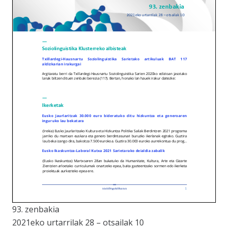
93. zenbakia
2021eko urtarrilak 28 – otsailak 10