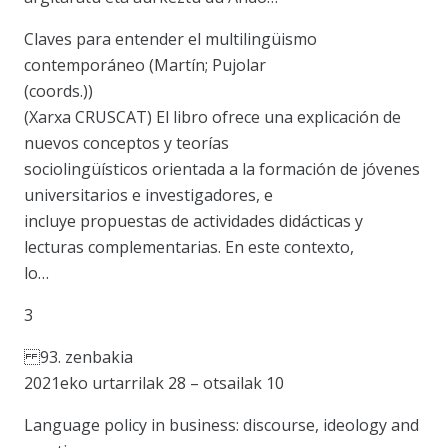
Claves para entender el multilingüismo
contemporáneo (Martín; Pujolar
(coords.))
(Xarxa CRUSCAT) El libro ofrece una explicación de
nuevos conceptos y teorías
sociolingüísticos orientada a la formación de jóvenes
universitarios e investigadores, e
incluye propuestas de actividades didácticas y
lecturas complementarias. En este contexto,
lo…
3
93. zenbakia
2021eko urtarrilak 28 – otsailak 10
Language policy in business: discourse, ideology and