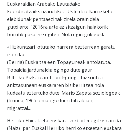
Euskaraldian Arabako Lautadako
koordinatzailea izandakoa. Uste du elkarrizketa
elebidunak pentsaezinak zirela orain dela
gutxi arte: “2016ra arte ez zitzaigun halakorik
burutik pasa ere egiten. Nola egin guk eusk…
«Hizkuntzari lotutako harrera bazterrean geratu
izan da»
(Berria) Euskaltzaleen Topaguneak antolatuta,
Topaldia jardunaldia egingo dute gaur
Bilboko Bizkaia aretoan. Egungo hizkuntza
aniztasunean euskararen biziberritzea nola
kudeatu aztertuko dute. Mario Zapata soziologoak
(Iruñea, 1966) emango duen hitzaldian,
migratzai…
Herriko Etxeak eta euskara: zerbait mugitzen ari da
(Naiz) Ipar Euskal Herriko herriko etxeetan euskara