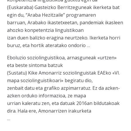
(Euskaraba) Gasteizko Berritzeguneak ikerketa bat
egin du, “Araba Hezitzaile” programaren
barruan, Arabako ikastetxeetan, pandemiak ikasleen
ahozko konpetentzia linguistikoan
izan duen balizko eragina neurtzeko. Ikerketa horri
buruz, eta hortik ateratako ondorio …
Eboluzio soziolinguistikoa, arnasguneak «urtzen»
eta beste sintoma batzuk
(Sustatu) Kike Amonarriz soziolinguistak EAEko «VI.
mapa soziolinguistikoari» begiratu dio,
zenbait datu eta grafiko azpimarratuz. Ez da azken-
azken orduko informazioa, ze mapa
urrian kaleratu zen, eta datuak 2016an bildutakoak
dira. Hala ere, Amonarrizen irakurketa
…
—