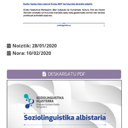
Noiztik:
28/01/2020
Nora:
10/02/2020
DESKARGATU PDF