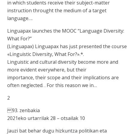
in which students receive their subject-matter
instruction throught the medium of a target
language….
Linguapax launches the MOOC “Language Diversity:
What For?”
(Linguapax) Linguapax has just presented the course
«Linguistic Diversity, What For?».*.
Linguistic and cultural diversity become more and
more evident everywhere, but their
importance, their scope and their implications are
often neglected. . For this reason we in…
2
93. zenbakia
2021eko urtarrilak 28 – otsailak 10
Jauzi bat behar dugu hizkuntza politikan eta