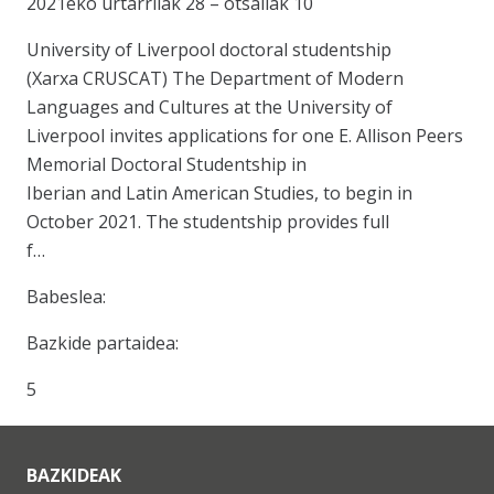
2021eko urtarrilak 28 – otsailak 10
University of Liverpool doctoral studentship
(Xarxa CRUSCAT) The Department of Modern
Languages and Cultures at the University of
Liverpool invites applications for one E. Allison Peers
Memorial Doctoral Studentship in
Iberian and Latin American Studies, to begin in
October 2021. The studentship provides full
f…
Babeslea:
Bazkide partaidea:
5
BAZKIDEAK