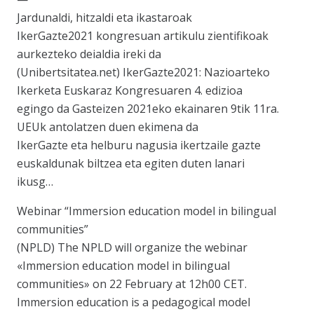
Jardunaldi, hitzaldi eta ikastaroak
IkerGazte2021 kongresuan artikulu zientifikoak
aurkezteko deialdia ireki da
(Unibertsitatea.net) IkerGazte2021: Nazioarteko
Ikerketa Euskaraz Kongresuaren 4. edizioa
egingo da Gasteizen 2021eko ekainaren 9tik 11ra.
UEUk antolatzen duen ekimena da
IkerGazte eta helburu nagusia ikertzaile gazte
euskaldunak biltzea eta egiten duten lanari
ikusg…
Webinar “Immersion education model in bilingual
communities”
(NPLD) The NPLD will organize the webinar
«Immersion education model in bilingual
communities» on 22 February at 12h00 CET.
Immersion education is a pedagogical model