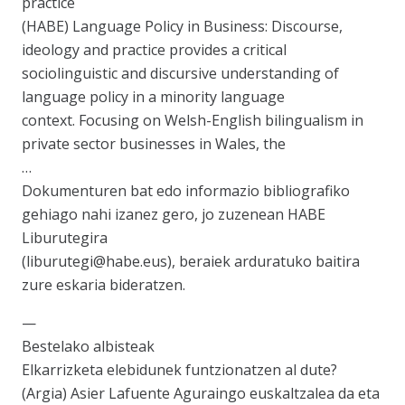
practice
(HABE) Language Policy in Business: Discourse,
ideology and practice provides a critical
sociolinguistic and discursive understanding of
language policy in a minority language
context. Focusing on Welsh-English bilingualism in
private sector businesses in Wales, the
…
Dokumenturen bat edo informazio bibliografiko
gehiago nahi izanez gero, jo zuzenean HABE
Liburutegira
(liburutegi@habe.eus), beraiek arduratuko baitira
zure eskaria bideratzen.
—
Bestelako albisteak
Elkarrizketa elebidunek funtzionatzen al dute?
(Argia) Asier Lafuente Aguraingo euskaltzalea da eta