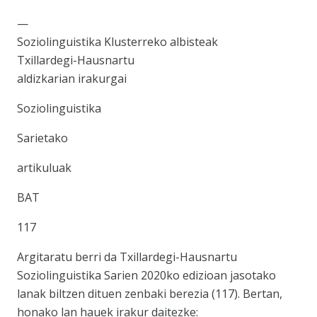
—
Soziolinguistika Klusterreko albisteak
Txillardegi-Hausnartu
aldizkarian irakurgai
Soziolinguistika
Sarietako
artikuluak
BAT
117
Argitaratu berri da Txillardegi-Hausnartu
Soziolinguistika Sarien 2020ko edizioan jasotako
lanak biltzen dituen zenbaki berezia (117). Bertan,
honako lan hauek irakur daitezke: