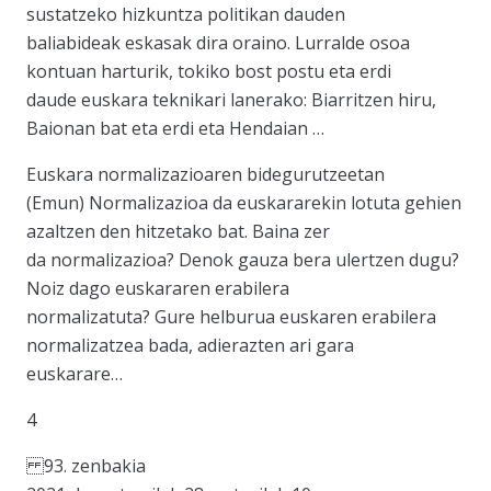
sustatzeko hizkuntza politikan dauden
baliabideak eskasak dira oraino. Lurralde osoa
kontuan harturik, tokiko bost postu eta erdi
daude euskara teknikari lanerako: Biarritzen hiru,
Baionan bat eta erdi eta Hendaian …
Euskara normalizazioaren bidegurutzeetan
(Emun) Normalizazioa da euskararekin lotuta gehien
azaltzen den hitzetako bat. Baina zer
da normalizazioa? Denok gauza bera ulertzen dugu?
Noiz dago euskararen erabilera
normalizatuta? Gure helburua euskaren erabilera
normalizatzea bada, adierazten ari gara
euskarare…
4
93. zenbakia