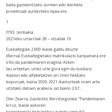
baita gazteentzako sormen edo ikerketa
proiektuak aurkezteko epea ere.
1
93. zenbakia
2021eko urtarrilak 28 – otsailak 10
Euskaltegiek 2.000 ikasle galdu dituzte
(Berria) Euskaltegietako matrikulazio kanpainara ere
iritsi da pandemiaren eragina. Azken
lau urteetan, urtez urte gora egin du euskara
ikasten edo alfabetatzen ari ziren helduen
kopuruak, baina 2020-2021 ikasturteak orain arte
utzitako datuen arabera, iaz baino 2.07…
Oier Zearra, Gasteizko Berritzegunea: “Pandemiaren
erruz, ikasle askoren
konpetentzia linguistikoa gutxitu egin da”