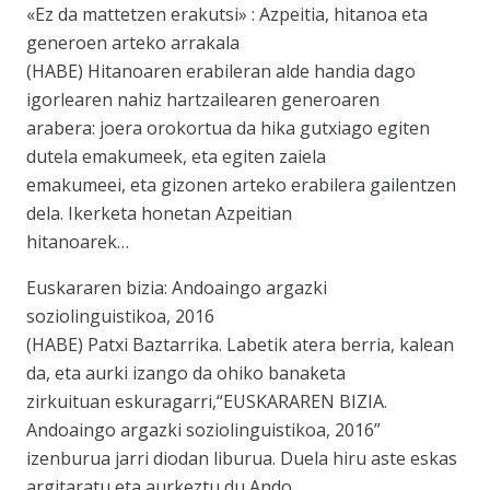
«Ez da mattetzen erakutsi» : Azpeitia, hitanoa eta
generoen arteko arrakala
(HABE) Hitanoaren erabileran alde handia dago
igorlearen nahiz hartzailearen generoaren
arabera: joera orokortua da hika gutxiago egiten
dutela emakumeek, eta egiten zaiela
emakumeei, eta gizonen arteko erabilera gailentzen
dela. Ikerketa honetan Azpeitian
hitanoarek…
Euskararen bizia: Andoaingo argazki
soziolinguistikoa, 2016
(HABE) Patxi Baztarrika. Labetik atera berria, kalean
da, eta aurki izango da ohiko banaketa
zirkuituan eskuragarri,“EUSKARAREN BIZIA.
Andoaingo argazki soziolinguistikoa, 2016”
izenburua jarri diodan liburua. Duela hiru aste eskas
argitaratu eta aurkeztu du Ando…