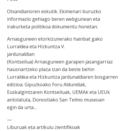
Otxandianoren eskutik. Ekimenari buruzko
informazio gehiago beren webgunean eta
irakurketa politikoa dokumentu honetan.
Arnasguneen etorkizunerako hainbat gako
Lurraldea eta Hizkuntza V.
jardunaldian
(Kontseilua) Arnasguneen garapen jasangarriaz
hausnartzeko plaza izan da beste behin
Lurraldea eta Hizkuntza jardunaldiaren bosgarren
edizioa. Gipuzkoako Foru Aldundiak,
Euskalgintzaren Kontseiluak, UEMAk eta UEUk
antolatuta, Donostiako San Telmo museoan
egin da urta…
—
Liburuak eta artikulu zientifikoak