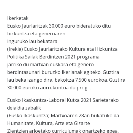
—
Ikerketak
Eusko Jaurlaritzak 30.000 euro bideratuko ditu
hizkuntza eta generoaren
inguruko lau bekatara
(Irekia) Eusko Jaurlaritzako Kultura eta Hizkuntza
Politika Sailak Berdintzen 2021 programa
jarriko du martxan euskara eta genero
berdintasunari buruzko ikerlanak egiteko. Guztira
lau beka izango dira, bakoitza 7.500 eurokoa. Guztira
30.000 euroko aurrekontua du prog…
Eusko Ikaskuntza-Laboral Kutxa 2021 Sarietarako
deialdia zabalik
(Eusko Ikaskuntza) Martxoaren 28an bukatuko da
Humanitate, Kultura, Arte eta Gizarte
Zientzien arloetako curriculumak onartzeko epea,