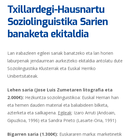
Txillardegi-Hausnartu
Soziolinguistika Sarien
banaketa ekitaldia
Lan irabazleen egileei sariak banatzeko eta lan horien
laburpenak jendaurrean aurkezteko ekitaldia antolatu dute
Soziolinguistika Klusterrak eta Euskal Herriko
Unibertsitateak.
Lehen saria (Jose Luis Zumetaren litografia eta
2.000€):
Hezkuntza soziolinguistikoa: Euskal Herrian han
eta hemen dauden material eta baliabideen bilketa,
azterketa eta sailkapena.
Egileak
: Izaro Arruti (Andoain,
Gipuzkoa, 1996) eta Sandra Prieto (Lasarte-Oria, 1991)
Bigarren saria (1.300€):
Euskararen marka: marketinetik