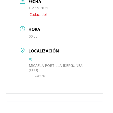
FECHA
Dic 15 2021
¡Caducado!
HORA
00:00
LOCALIZACIÓN
MICAELA PORTILLA IKERGUNEA
(EHU)
Gasteiz