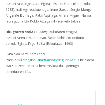
hizkuntza plangintzara.
Egileak
: Estitxu Garai (Gordexola,
1985), Irati Agirreazkuenaga, Irene Garcia, Sergio Monge,
Angeriñe Elorriaga, Patxi Azpillaga, Ainara Miguel, Naroa
Jauregizuria Eta Koldo Atxaga (Nik ikerketa taldea)
Hirugarren saria (1.000€):
Kulturaren eragina
hizkuntzaren biziberritzean. Behin-behineko ondorio
batzuk.
Egilea
: Iñigo Beitia (Eskoriatza, 1993)
Ekitaldian parte hartu ahal
izateko
txillardegihausnartu@soziolinguistika.eus
helbidera
idatzita izena ematea beharrezkoa da. Epemuga:
abenduaren 10a.