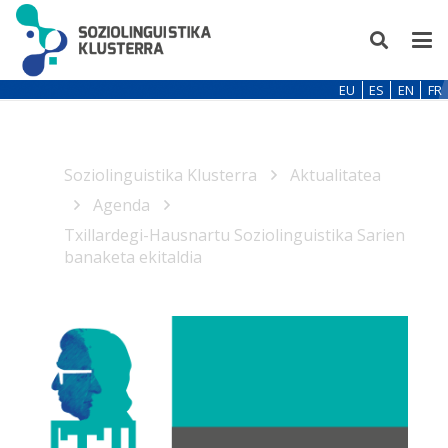
EU
ES
EN
FR
Soziolinguistika Klusterra
Aktualitatea
Agenda
Txillardegi-Hausnartu Soziolinguistika Sarien
banaketa ekitaldia