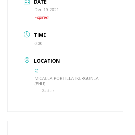
DATE
Dec 15 2021
Expired!
TIME
0:00
LOCATION
MICAELA PORTILLA IKERGUNEA
(EHU)
Gasteiz