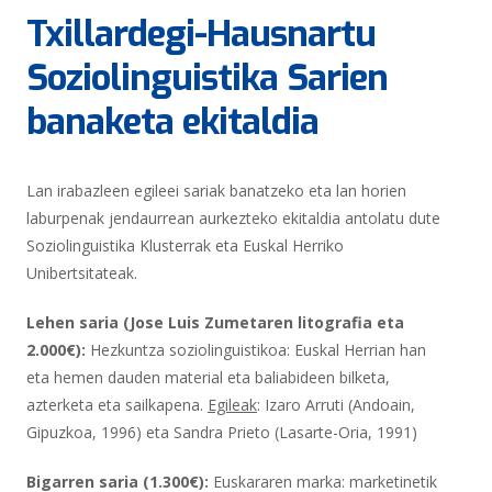
Txillardegi-Hausnartu
Soziolinguistika Sarien
banaketa ekitaldia
Lan irabazleen egileei sariak banatzeko eta lan horien
laburpenak jendaurrean aurkezteko ekitaldia antolatu dute
Soziolinguistika Klusterrak eta Euskal Herriko
Unibertsitateak.
Lehen saria (Jose Luis Zumetaren litografia eta
2.000€):
Hezkuntza soziolinguistikoa: Euskal Herrian han
eta hemen dauden material eta baliabideen bilketa,
azterketa eta sailkapena.
Egileak
: Izaro Arruti (Andoain,
Gipuzkoa, 1996) eta Sandra Prieto (Lasarte-Oria, 1991)
Bigarren saria (1.300€):
Euskararen marka: marketinetik