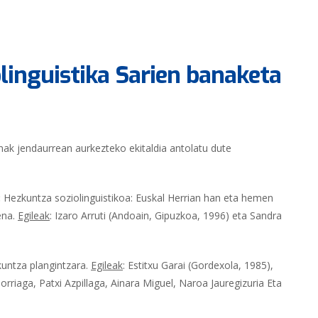
linguistika Sarien banaketa
enak jendaurrean aurkezteko ekitaldia antolatu dute
:
Hezkuntza soziolinguistikoa: Euskal Herrian han eta hemen
ena.
Egileak
: Izaro Arruti (Andoain, Gipuzkoa, 1996) eta Sandra
kuntza plangintzara.
Egileak
: Estitxu Garai (Gordexola, 1985),
orriaga, Patxi Azpillaga, Ainara Miguel, Naroa Jauregizuria Eta