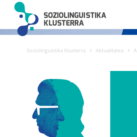
Soziolinguistika Klusterra
Aktualitatea
A