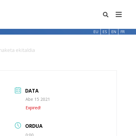
EU
ES
EN
FR
naketa ekitaldia
DATA
Abe 15 2021
Expired!
ORDUA
0:00