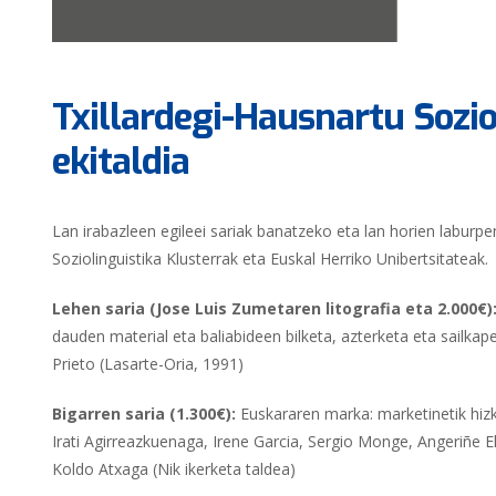
Txillardegi-Hausnartu Sozio
ekitaldia
Lan irabazleen egileei sariak banatzeko eta lan horien laburp
Soziolinguistika Klusterrak eta Euskal Herriko Unibertsitateak.
Lehen saria (Jose Luis Zumetaren litografia eta 2.000€)
dauden material eta baliabideen bilketa, azterketa eta sailkap
Prieto (Lasarte-Oria, 1991)
Bigarren saria (1.300€):
Euskararen marka: marketinetik hiz
Irati Agirreazkuenaga, Irene Garcia, Sergio Monge, Angeriñe El
Koldo Atxaga (Nik ikerketa taldea)