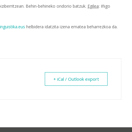
biziberritzean. Behin-behineko ondorio batzuk.
Egilea
: Iñigo
inguistika.eus
helbidera idatzita izena ematea beharrezkoa da.
+ iCal / Outlook export