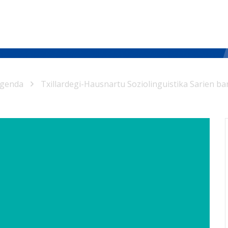
genda
Txillardegi-Hausnartu Soziolinguistika Sarien ba