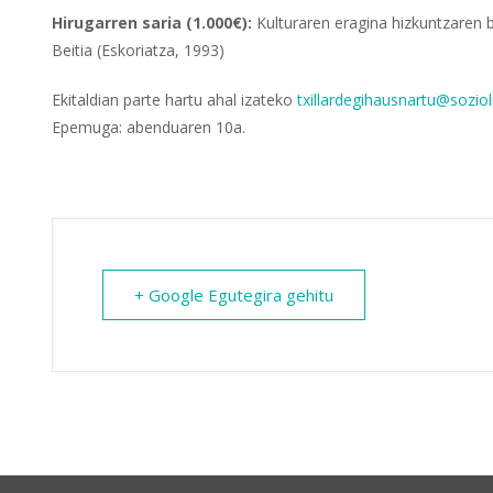
Hirugarren saria (1.000€):
Kulturaren eragina hizkuntzaren 
Beitia (Eskoriatza, 1993)
Ekitaldian parte hartu ahal izateko
txillardegihausnartu@soziol
Epemuga: abenduaren 10a.
+ Google Egutegira gehitu