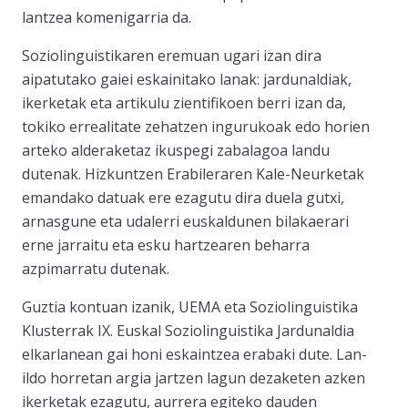
lantzea komenigarria da.
Soziolinguistikaren eremuan ugari izan dira
aipatutako gaiei eskainitako lanak: jardunaldiak,
ikerketak eta artikulu zientifikoen berri izan da,
tokiko errealitate zehatzen ingurukoak edo horien
arteko alderaketaz ikuspegi zabalagoa landu
dutenak. Hizkuntzen Erabileraren Kale-Neurketak
emandako datuak ere ezagutu dira duela gutxi,
arnasgune eta udalerri euskaldunen bilakaerari
erne jarraitu eta esku hartzearen beharra
azpimarratu dutenak.
Guztia kontuan izanik, UEMA eta Soziolinguistika
Klusterrak IX. Euskal Soziolinguistika Jardunaldia
elkarlanean gai honi eskaintzea erabaki dute. Lan-
ildo horretan argia jartzen lagun dezaketen azken
ikerketak ezagutu, aurrera egiteko dauden