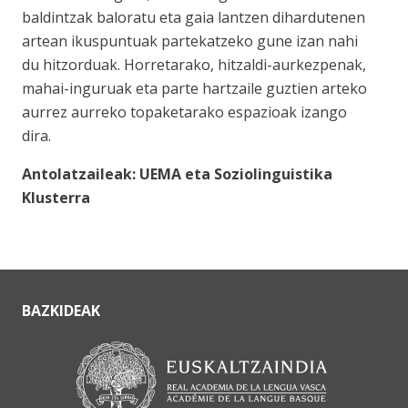
baldintzak baloratu eta gaia lantzen dihardutenen
artean ikuspuntuak partekatzeko gune izan nahi
du hitzorduak. Horretarako, hitzaldi-aurkezpenak,
mahai-inguruak eta parte hartzaile guztien arteko
aurrez aurreko topaketarako espazioak izango
dira.
Antolatzaileak: UEMA eta Soziolinguistika
Klusterra
BAZKIDEAK