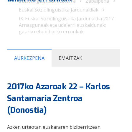
Soziolinguistika Klusterra
Zabalpena
Euskal Soziolinguistika Jardunaldiak
IX. Euskal Soziolinguistika Jardunaldia 2017.
Arnasguneak eta udalerri euskaldunak:
gaurko eta biharko erronkak
AURKEZPENA
EMAITZAK
2017ko Azaroak 22 – Karlos
Santamaria Zentroa
(Donostia)
Azken urteotan euskararen biziberritzean