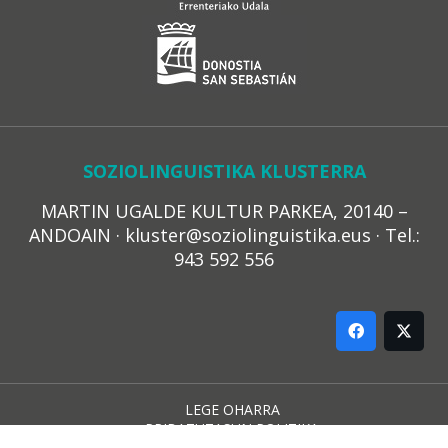
SOZIOLINGUISTIKA KLUSTERRA
MARTIN UGALDE KULTUR PARKEA, 20140 –
ANDOAIN · kluster@soziolinguistika.eus · Tel.:
943 592 556
LEGE OHARRA
PRIBATUTASUN POLITIKA
COOKIE-EN POLITIKA