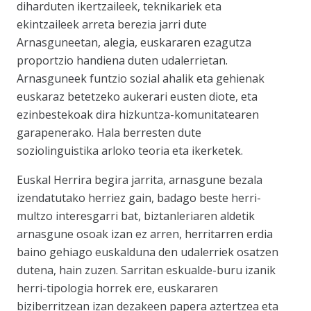
diharduten ikertzaileek, teknikariek eta
ekintzaileek arreta berezia jarri dute
Arnasguneetan, alegia, euskararen ezagutza
proportzio handiena duten udalerrietan.
Arnasguneek funtzio sozial ahalik eta gehienak
euskaraz betetzeko aukerari eusten diote, eta
ezinbestekoak dira hizkuntza-komunitatearen
garapenerako. Hala berresten dute
soziolinguistika arloko teoria eta ikerketek.
Euskal Herrira begira jarrita, arnasgune bezala
izendatutako herriez gain, badago beste herri-
multzo interesgarri bat, biztanleriaren aldetik
arnasgune osoak izan ez arren, herritarren erdia
baino gehiago euskalduna den udalerriek osatzen
dutena, hain zuzen. Sarritan eskualde-buru izanik
herri-tipologia horrek ere, euskararen
biziberritzean izan dezakeen papera aztertzea eta