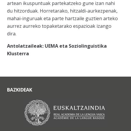
artean ikuspuntuak partekatzeko gune izan nahi
du hitzorduak. Horretarako, hitzaldi-aurkezpenak,
mahai-inguruak eta parte hartzaile guztien arteko
aurrez aurreko topaketarako espazioak izango
dira.
Antolatzaileak: UEMA eta Soziolinguistika
Klusterra
BAZKIDEAK