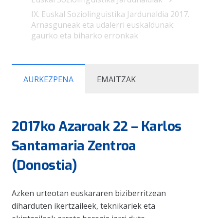
IX. Euskal Soziolinguistika Jardunaldia 2017.
Arnasguneak eta udalerri euskaldunak:
gaurko eta biharko erronkak
AURKEZPENA
EMAITZAK
2017ko Azaroak 22 – Karlos
Santamaria Zentroa
(Donostia)
Azken urteotan euskararen biziberritzean
diharduten ikertzaileek, teknikariek eta