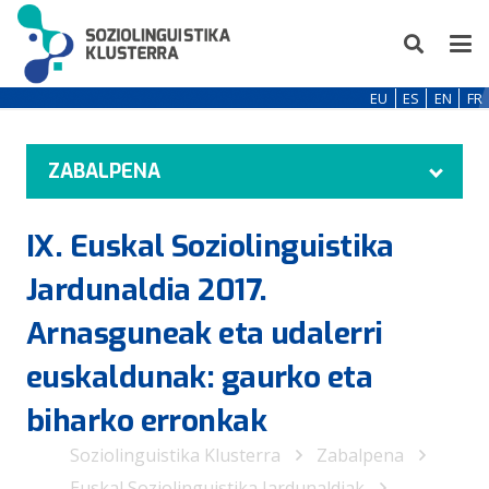
EU
ES
EN
FR
ZABALPENA
IX. Euskal Soziolinguistika
Jardunaldia 2017.
Arnasguneak eta udalerri
euskaldunak: gaurko eta
biharko erronkak
Soziolinguistika Klusterra
Zabalpena
Euskal Soziolinguistika Jardunaldiak