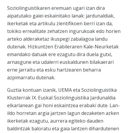
Soziolinguistikaren eremuan ugari izan dira
aipatutako gaiei eskainitako lanak: jardunaldiak,
ikerketak eta artikulu zientifikoen berri izan da,
tokiko errealitate zehatzen ingurukoak edo horien
arteko alderaketaz ikuspegi zabalagoa landu
dutenak. Hizkuntzen Erabileraren Kale-Neurketak
emandako datuak ere ezagutu dira duela gutxi,
arnasgune eta udalerri euskaldunen bilakaerari
erne jarraitu eta esku hartzearen beharra
azpimarratu dutenak.
Guztia kontuan izanik, UEMA eta Soziolinguistika
Klusterrak IX. Euskal Soziolinguistika Jardunaldia
elkarlanean gai honi eskaintzea erabaki dute. Lan-
ildo horretan argia jartzen lagun dezaketen azken
ikerketak ezagutu, aurrera egiteko dauden
baldintzak baloratu eta gaia lantzen dihardutenen