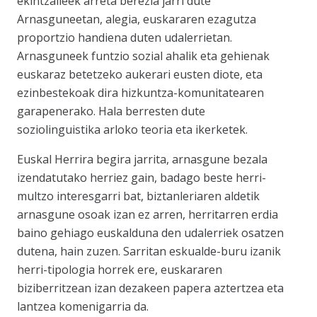
ekintzaileek arreta berezia jarri dute
Arnasguneetan, alegia, euskararen ezagutza
proportzio handiena duten udalerrietan.
Arnasguneek funtzio sozial ahalik eta gehienak
euskaraz betetzeko aukerari eusten diote, eta
ezinbestekoak dira hizkuntza-komunitatearen
garapenerako. Hala berresten dute
soziolinguistika arloko teoria eta ikerketek.
Euskal Herrira begira jarrita, arnasgune bezala
izendatutako herriez gain, badago beste herri-
multzo interesgarri bat, biztanleriaren aldetik
arnasgune osoak izan ez arren, herritarren erdia
baino gehiago euskalduna den udalerriek osatzen
dutena, hain zuzen. Sarritan eskualde-buru izanik
herri-tipologia horrek ere, euskararen
biziberritzean izan dezakeen papera aztertzea eta
lantzea komenigarria da.