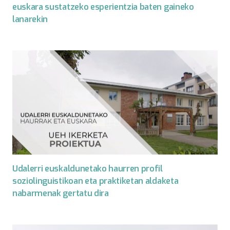
euskara sustatzeko esperientzia baten gaineko
lanarekin
Udalerri euskaldunetako haurren profil
soziolinguistikoan eta praktiketan aldaketa
nabarmenak gertatu dira