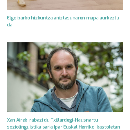
Elgoibarko hizkuntza aniztasunaren mapa aurkeztu
da
Xan Airek irabazi du Txillardegi-Hausnartu
soziolinguistika saria Ipar Euskal Herriko ikastoletan