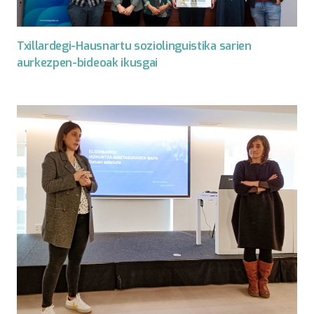
Txillardegi-Hausnartu soziolinguistika sarien
aurkezpen-bideoak ikusgai