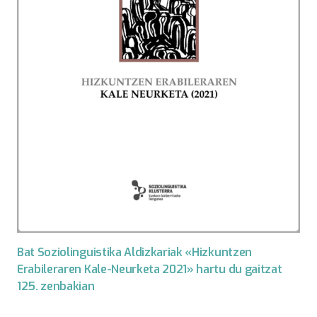
Bat Soziolinguistika Aldizkariak «Hizkuntzen
Erabileraren Kale-Neurketa 2021» hartu du gaitzat
125. zenbakian