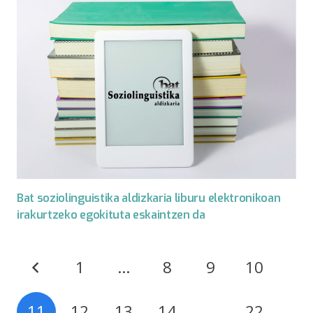
Bat soziolinguistika aldizkaria liburu elektronikoan
irakurtzeko egokituta eskaintzen da
1
…
8
9
10
11
12
13
14
…
22