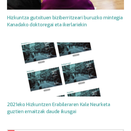
Hizkuntza gutxituen biziberritzeari buruzko mintegia
Kanadako doktoregai eta ikerlariekin
2021eko Hizkuntzen Erabileraren Kale Neurketa
guztien emaitzak daude ikusgai