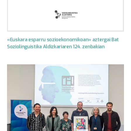
«Euskara esparru sozioekonomikoan» aztergai Bat
Soziolinguistika Aldizkariaren 124. zenbakian