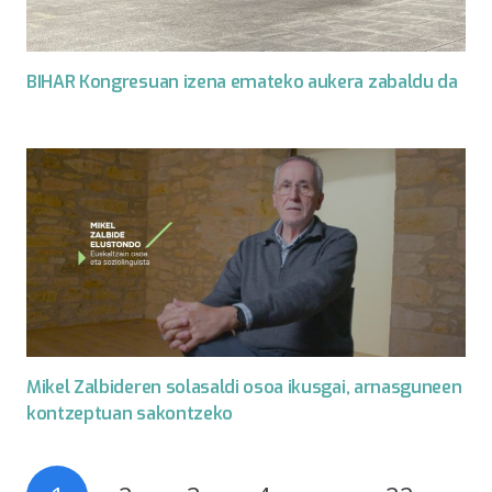
BIHAR Kongresuan izena emateko aukera zabaldu da
Mikel Zalbideren solasaldi osoa ikusgai, arnasguneen
kontzeptuan sakontzeko