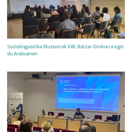
Soziolinguistika Klusterrak XXII. Batzar Orokorra egin
du Andoainen