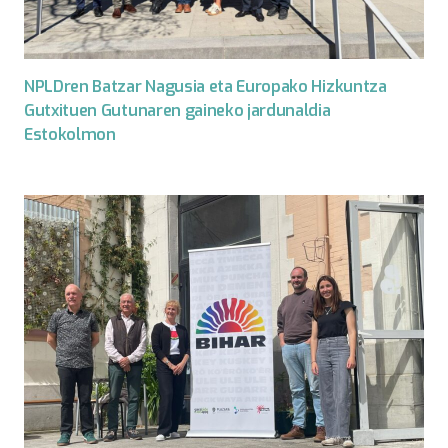
NPLDren Batzar Nagusia eta Europako Hizkuntza
Gutxituen Gutunaren gaineko jardunaldia
Estokolmon