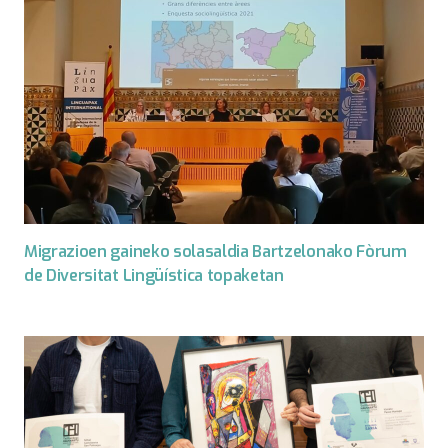
Migrazioen gaineko solasaldia Bartzelonako Fòrum
de Diversitat Lingüística topaketan