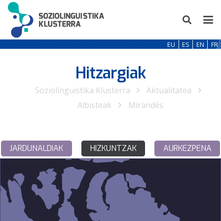
EU
ES
EN
FR
Hitzargiak
Soziolinguistika Klusterra
Aktualitatea
Albisteak
Mirandés
JARDUNALDIAK
HIZKUNTZAK
AURKEZPENA