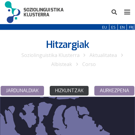
EU
ES
EN
FR
Hitzargiak
Soziolinguistika Klusterra
Aktualitatea
Albisteak
Corso
JARDUNALDIAK
HIZKUNTZAK
AURKEZPENA