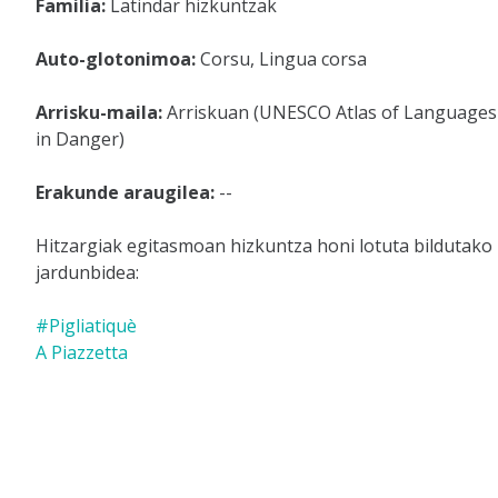
Familia:
Latindar hizkuntzak
Auto-glotonimoa:
Corsu, Lingua corsa
Arrisku-maila:
Arriskuan (UNESCO Atlas of Languages
in Danger)
Erakunde araugilea:
--
Hitzargiak egitasmoan hizkuntza honi lotuta bildutako
jardunbidea:
#Pigliatiquè
A Piazzetta