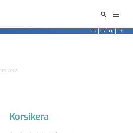
EU
ES
EN
FR
orsikera
Korsikera