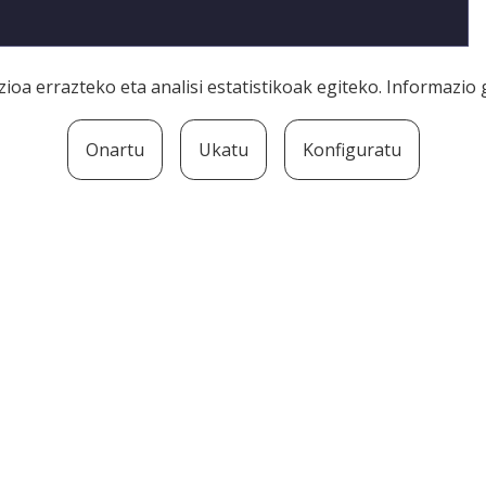
ioa errazteko eta analisi estatistikoak egiteko. Informazi
Onartu
Ukatu
Konfiguratu