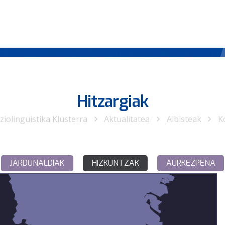
Hitzargiak
ziolinguistika Klusterra
Aktualitatea
Albisteak
K
JARDUNALDIAK
HIZKUNTZAK
AURKEZPENA