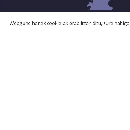
Webgune honek cookie-ak erabiltzen ditu, zure nabigaz
BAZKIDEAK