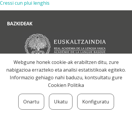
Cressi cun plui lenghis
BAZKIDEAK
Webgune honek cookie-ak erabiltzen ditu, zure
nabigazioa errazteko eta analisi estatistikoak egiteko.
Informazio gehiago nahi baduzu, kontsultatu gure
Cookien Politika
Onartu
Ukatu
Konfiguratu