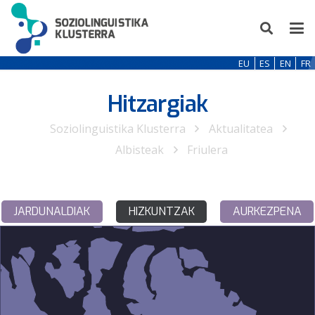
EU
ES
EN
FR
Hitzargiak
Soziolinguistika Klusterra
Aktualitatea
Albisteak
Friulera
JARDUNALDIAK
HIZKUNTZAK
AURKEZPENA