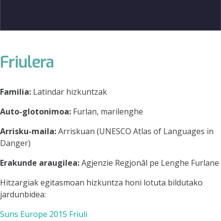
Friulera
Familia:
Latindar hizkuntzak
Auto-glotonimoa:
Furlan, marilenghe
Arrisku-maila:
Arriskuan (UNESCO Atlas of Languages in
Danger)
Erakunde araugilea:
Agjenzie Regjonâl pe Lenghe Furlane
Hitzargiak egitasmoan hizkuntza honi lotuta bildutako
jardunbidea:
Suns Europe 2015 Friuli