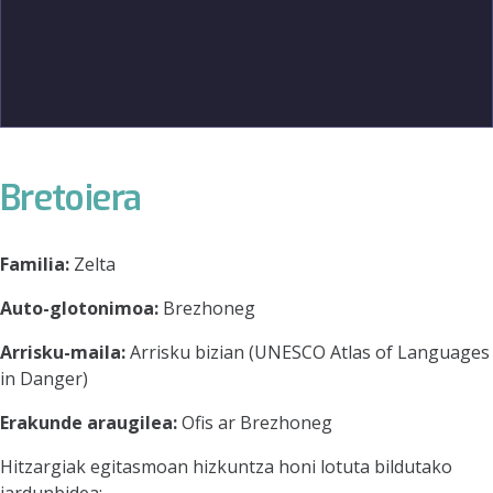
Bretoiera
Familia:
Zelta
Auto-glotonimoa:
Brezhoneg
Arrisku-maila:
Arrisku bizian (UNESCO Atlas of Languages
in Danger)
Erakunde araugilea:
Ofis ar Brezhoneg
Hitzargiak egitasmoan hizkuntza honi lotuta bildutako
jardunbidea: