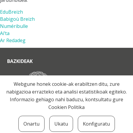
EduBreizh
Babigoù Breizh
Numéribulle
Ai’ta
Ar Redadeg
BAZKIDEAK
Webgune honek cookie-ak erabiltzen ditu, zure
nabigazioa errazteko eta analisi estatistikoak egiteko.
Informazio gehiago nahi baduzu, kontsultatu gure
Cookien Politika
Onartu
Ukatu
Konfiguratu