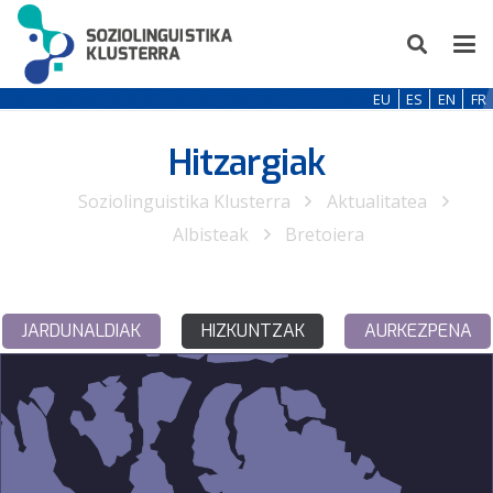
EU
ES
EN
FR
Hitzargiak
Soziolinguistika Klusterra
Aktualitatea
Albisteak
Bretoiera
JARDUNALDIAK
HIZKUNTZAK
AURKEZPENA