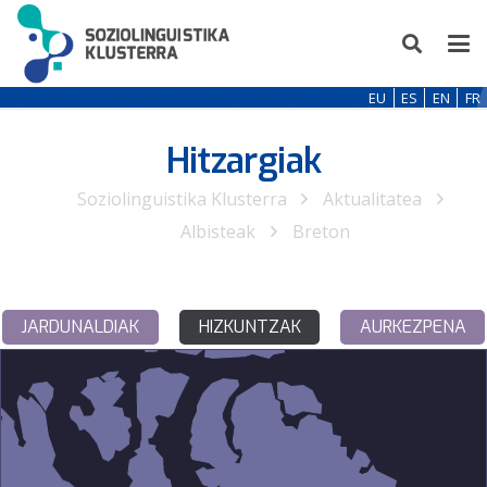
EU
ES
EN
FR
Hitzargiak
Soziolinguistika Klusterra
Aktualitatea
Albisteak
Breton
JARDUNALDIAK
HIZKUNTZAK
AURKEZPENA