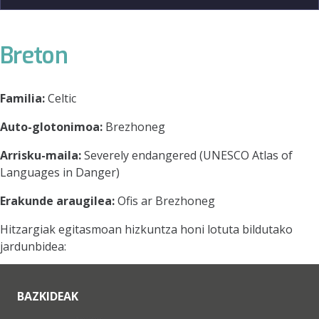
Breton
Familia:
Celtic
Auto-glotonimoa:
Brezhoneg
Arrisku-maila:
Severely endangered (UNESCO Atlas of
Languages in Danger)
Erakunde araugilea:
Ofis ar Brezhoneg
Hitzargiak egitasmoan hizkuntza honi lotuta bildutako
jardunbidea:
BAZKIDEAK