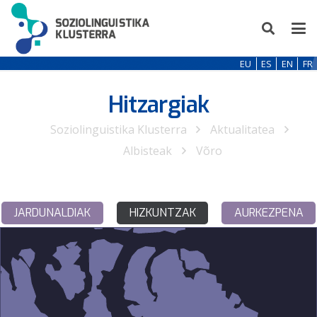
EU
ES
EN
FR
Hitzargiak
Soziolinguistika Klusterra
Aktualitatea
Albisteak
Võro
JARDUNALDIAK
HIZKUNTZAK
AURKEZPENA