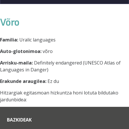
Võro
Familia:
Uralic languages
Auto-glotonimoa:
võro
Arrisku-maila:
Definitely endangered (UNESCO Atlas of
Languages in Danger)
Erakunde araugilea:
Ez du
Hitzargiak egitasmoan hizkuntza honi lotuta bildutako
jardunbidea:
BAZKIDEAK