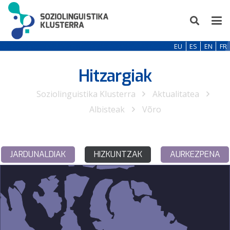
EU
ES
EN
FR
Hitzargiak
Soziolinguistika Klusterra
Aktualitatea
Albisteak
Võro
JARDUNALDIAK
HIZKUNTZAK
AURKEZPENA