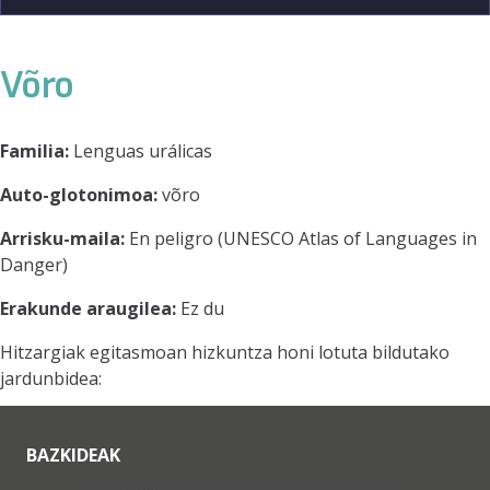
Võro
Familia:
Lenguas urálicas
Auto-glotonimoa:
võro
Arrisku-maila:
En peligro (UNESCO Atlas of Languages in
Danger)
Erakunde araugilea:
Ez du
Hitzargiak egitasmoan hizkuntza honi lotuta bildutako
jardunbidea:
BAZKIDEAK