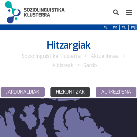
EU
ES
EN
FR
Hitzargiak
Soziolinguistika Klusterra
Aktualitatea
Albisteak
Sardo
JARDUNALDIAK
HIZKUNTZAK
AURKEZPENA