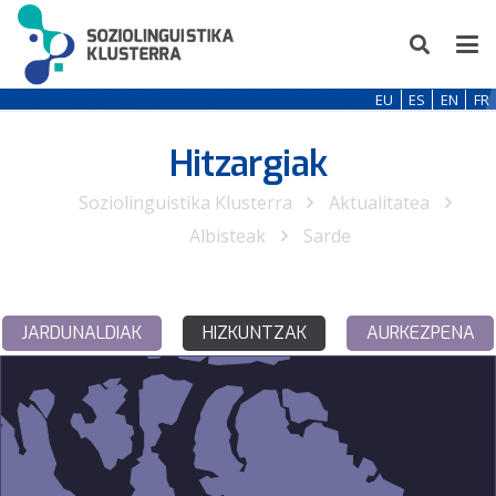
EU
ES
EN
FR
Hitzargiak
Soziolinguistika Klusterra
Aktualitatea
Albisteak
Sarde
JARDUNALDIAK
HIZKUNTZAK
AURKEZPENA