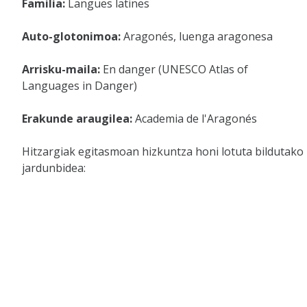
Familia:
Langues latines
Auto-glotonimoa:
Aragonés, luenga aragonesa
Arrisku-maila:
En danger (UNESCO Atlas of
Languages in Danger)
Erakunde araugilea:
Academia de l'Aragonés
Hitzargiak egitasmoan hizkuntza honi lotuta bildutako
jardunbidea: