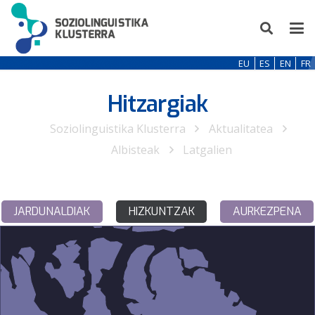
EU
ES
EN
FR
Hitzargiak
Soziolinguistika Klusterra
Aktualitatea
Albisteak
Latgalien
JARDUNALDIAK
HIZKUNTZAK
AURKEZPENA