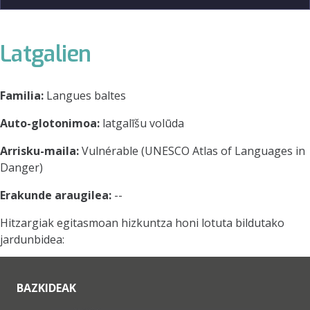
Latgalien
Familia:
Langues baltes
Auto-glotonimoa:
latgalīšu volūda
Arrisku-maila:
Vulnérable (UNESCO Atlas of Languages in
Danger)
Erakunde araugilea:
--
Hitzargiak egitasmoan hizkuntza honi lotuta bildutako
jardunbidea:
BAZKIDEAK