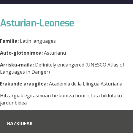
Asturian-Leonese
Familia:
Latin languages
Auto-glotonimoa:
Asturianu
Arrisku-maila:
Definitely endangered (UNESCO Atlas of
Languages in Danger)
Erakunde araugilea:
Academia de la Llingua Asturiana
Hitzargiak egitasmoan hizkuntza honi lotuta bildutako
jardunbidea:
BAZKIDEAK