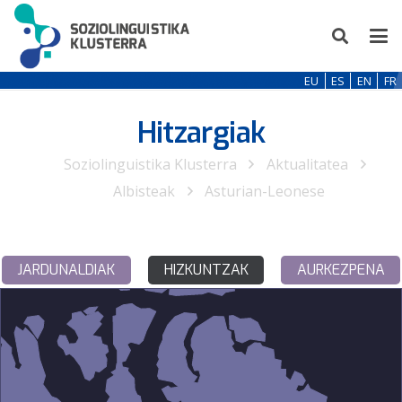
EU
ES
EN
FR
Hitzargiak
Soziolinguistika Klusterra
Aktualitatea
Albisteak
Asturian-Leonese
JARDUNALDIAK
HIZKUNTZAK
AURKEZPENA