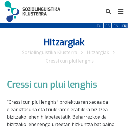
EU
ES
EN
FR
Hitzargiak
Soziolinguistika Klusterra
Hitzargiak
Cressi cun plui lenghis
Cressi cun plui lenghis
“Cressi cun plui lenghis” proiektuaren xedea da
eleaniztasuna eta friuleraren erabilera bizitzea
bizitzako lehen hilabeteetatik. Beharrezkoa da
bizitzako lehenengo urteetan hizkuntza bat baino