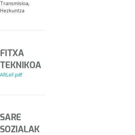
Transmisioa,
Hezkuntza
FITXA
TEKNIKOA
ARLeF.pdf
SARE
SOZIALAK