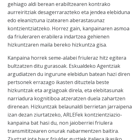
gehiago aldi berean erabiltzearen kontrako
aurreiritziak desagerrarazteko eta jendea elebiduna
edo eleaniztuna izatearen aberastasunaz
kontzientziatzeko. Horrez gain, kanpainaren asmoa
da friuleraren erabilera indartzea gehienen
hizkuntzaren maila bereko hizkuntza gisa.
Kanpaina horrek seme-alabei friuleraz hitz egitera
bultzatzen ditu gurasoak. Eskualdeko Agentziak
argudiatzen du ingurune elebidun batean hazi diren
pertsonek errazago ikasten dituztela beste
hizkuntzak eta argiagoak direla, eta elebitasunak
narriadura kognitiboa atzeratzen duela zahartzen
direnean. Hizkuntzak belaunaldi berrietan jarraipena
izan dezan ziurtatzeko, ARLEFek kontzientziazio-
kanpaina bat hasi du, non jaioberriei friulera
transmititzearen onurak nabarmentzen baitira.
Ziurtzat jota haur friuldar guztiek italiera ikasiko