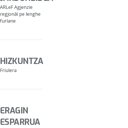
ARLeF Agjenzie
regjonâl pe lenghe
furlane
HIZKUNTZA
Friulera
ERAGIN
ESPARRUA