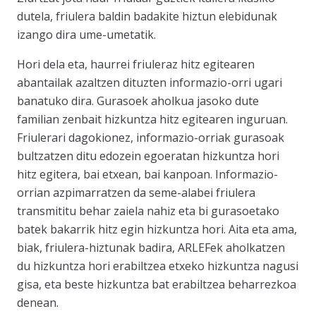
dutela, friulera baldin badakite hiztun elebidunak
izango dira ume-umetatik.
Hori dela eta, haurrei friuleraz hitz egitearen
abantailak azaltzen dituzten informazio-orri ugari
banatuko dira. Gurasoek aholkua jasoko dute
familian zenbait hizkuntza hitz egitearen inguruan.
Friulerari dagokionez, informazio-orriak gurasoak
bultzatzen ditu edozein egoeratan hizkuntza hori
hitz egitera, bai etxean, bai kanpoan. Informazio-
orrian azpimarratzen da seme-alabei friulera
transmititu behar zaiela nahiz eta bi gurasoetako
batek bakarrik hitz egin hizkuntza hori. Aita eta ama,
biak, friulera-hiztunak badira, ARLEFek aholkatzen
du hizkuntza hori erabiltzea etxeko hizkuntza nagusi
gisa, eta beste hizkuntza bat erabiltzea beharrezkoa
denean.