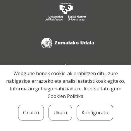
Webgune honek cookie-ak erabiltzen ditu, zure
nabigazioa errazteko eta analisi estatistikoak egiteko.
Informazio gehiago nahi baduzu, kontsultatu gure
Cookien Politika
Onartu
Ukatu
Konfiguratu