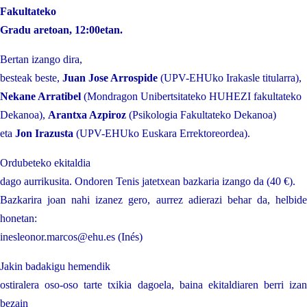
Fakultateko
Gradu aretoan, 12:00etan.
Bertan izango dira,
besteak beste,
Juan Jose Arrospide
(UPV-EHUko Irakasle titularra),
Nekane Arratibel
(Mondragon Unibertsitateko HUHEZI fakultateko
Dekanoa),
Arantxa Azpiroz
(Psikologia Fakultateko Dekanoa)
eta
Jon Irazusta
(UPV-EHUko Euskara Errektoreordea).
Ordubeteko ekitaldia
dago aurrikusita. Ondoren Tenis jatetxean bazkaria izango da (40 €).
Bazkarira joan nahi izanez gero, aurrez adierazi behar da, helbide
honetan:
inesleonor.marcos@ehu.es (Inés)
Jakin badakigu hemendik
ostiralera oso-oso tarte txikia dagoela, baina ekitaldiaren berri izan
bezain