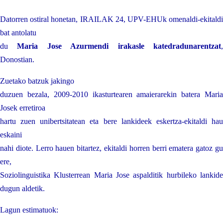
Datorren ostiral honetan, IRAILAK 24, UPV-EHUk omenaldi-ekitaldi
bat antolatu
du
Maria Jose Azurmendi irakasle katedradunarentzat
Donostian.
Zuetako batzuk jakingo
duzuen bezala, 2009-2010 ikasturtearen amaierarekin batera Maria
Josek erretiroa
hartu zuen unibertsitatean eta bere lankideek eskertza-ekitaldi hau
eskaini
nahi diote. Lerro hauen bitartez, ekitaldi horren berri ematera gatoz gu
ere,
Soziolinguistika Klusterrean Maria Jose aspalditik hurbileko lankide
dugun aldetik.
Lagun estimatuok: