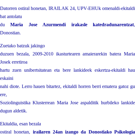
Datorren ostiral honetan, IRAILAK 24, UPV-EHUk omenaldi-ekitaldi
bat antolatu
du
Maria Jose Azurmendi irakasle katedradunarentzat
Donostian.
Zuetako batzuk jakingo
duzuen bezala, 2009-2010 ikasturtearen amaierarekin batera Maria
Josek erretiroa
hartu zuen unibertsitatean eta bere lankideek eskertza-ekitaldi hau
eskaini
nahi diote. Lerro hauen bitartez, ekitaldi horren berri ematera gatoz gu
ere,
Soziolinguistika Klusterrean Maria Jose aspalditik hurbileko lankide
dugun aldetik.
Ekitaldia, esan bezala
ostiral honetan,
irailaren 24an izango da Donostiako Psikologi