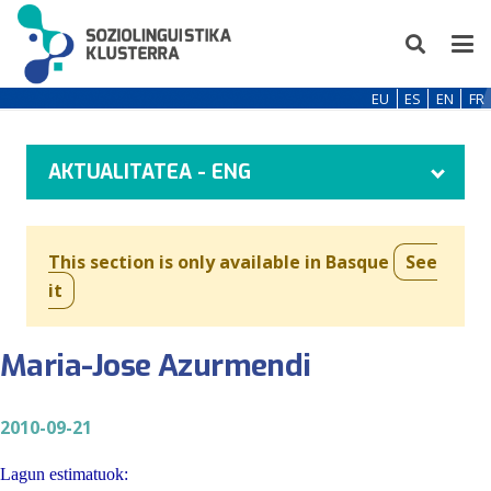
EU
ES
EN
FR
AKTUALITATEA - ENG
This section is only available in Basque
See
it
Maria-Jose Azurmendi
2010-09-21
Lagun estimatuok: