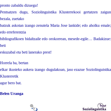
pronto zabaldu dizuegu!
Pentsatzen dugu, Soziolinguistika Klusterrekooi gertatzen zaigun
bezala, zuetako
batzuk askotan izango zenutela Maria Jose lankide; edo aholku emale;
edo erreferentzia
bibliografikoen bidaltzaile edo orokorrean, mesede-egile… Badakizue:
beti
eskuzabal eta beti lanerako prest!
Horrela ba, bertan
elkar ikusteko aukera izango dugulakoan, jaso ezazue Soziolinguistika
Klusterretik
agur bero bat.
Belen Uranga