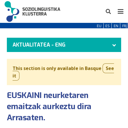
EU
ES
EN
FR
AKTUALITATEA - ENG
This section is only available in Basque
See
it
EUSKAINI neurketaren
emaitzak aurkeztu dira
Arrasaten.