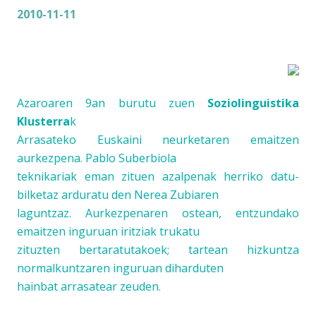
2010-11-11
Azaroaren 9an burutu zuen
Soziolinguistika
Klusterra
k
Arrasateko
Euskaini
neurketaren emaitzen
aurkezpena. Pablo Suberbiola
teknikariak eman zituen azalpenak herriko datu-
bilketaz arduratu den Nerea Zubiaren
laguntzaz. Aurkezpenaren ostean, entzundako
emaitzen inguruan iritziak trukatu
zituzten bertaratutakoek; tartean hizkuntza
normalkuntzaren inguruan diharduten
hainbat arrasatear zeuden.