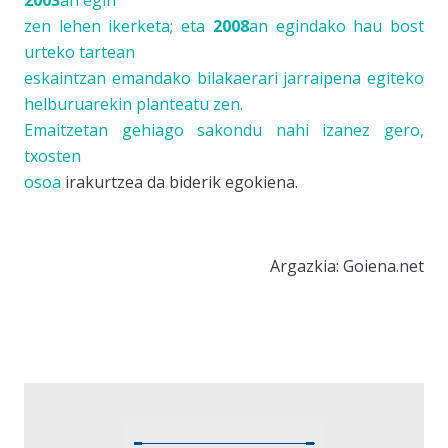
2003
an egin
zen lehen ikerketa; eta
2008
an egindako hau bost
urteko tartean
eskaintzan emandako bilakaerari jarraipena egiteko
helburuarekin planteatu zen.
Emaitzetan gehiago sakondu nahi izanez gero,
txosten
osoa
irakurtzea da biderik egokiena.
Argazkia: Goiena.net