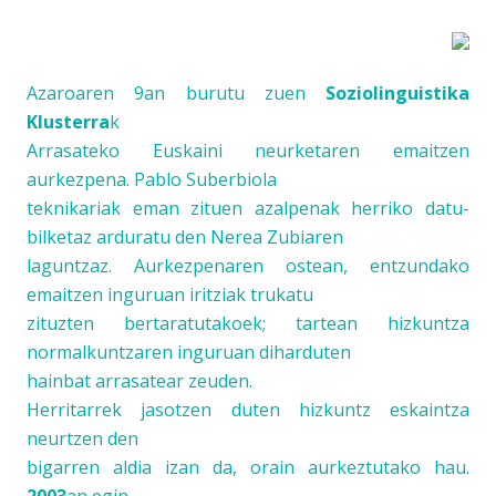
Azaroaren 9an burutu zuen
Soziolinguistika
Klusterra
k
Arrasateko
Euskaini
neurketaren emaitzen
aurkezpena. Pablo Suberbiola
teknikariak eman zituen azalpenak herriko datu-
bilketaz arduratu den Nerea Zubiaren
laguntzaz. Aurkezpenaren ostean, entzundako
emaitzen inguruan iritziak trukatu
zituzten bertaratutakoek; tartean hizkuntza
normalkuntzaren inguruan diharduten
hainbat arrasatear zeuden.
Herritarrek jasotzen duten hizkuntz eskaintza
neurtzen den
bigarren aldia izan da, orain aurkeztutako hau.