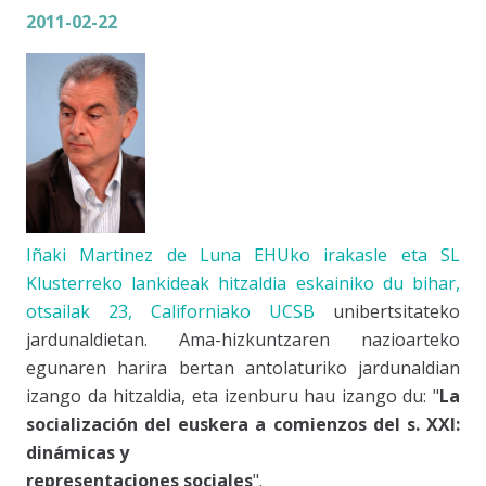
2011-02-22
Iñaki Martinez de Luna EHUko irakasle eta SL
Klusterreko lankideak hitzaldia eskainiko du bihar,
otsailak 23, Californiako
UCSB
unibertsitateko
jardunaldietan. Ama-hizkuntzaren nazioarteko
egunaren harira bertan antolaturiko jardunaldian
izango da hitzaldia, eta izenburu hau izango du: "
La
socialización del euskera a comienzos del s. XXI:
dinámicas y
representaciones sociales
".