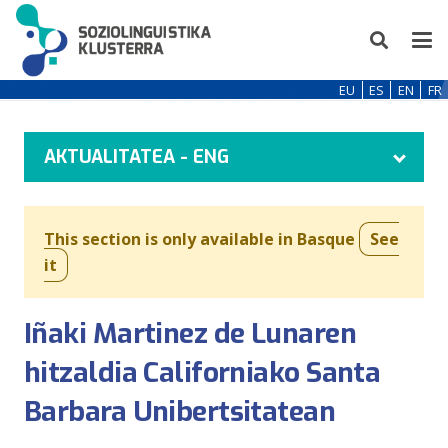
EU
ES
EN
FR
AKTUALITATEA - ENG
This section is only available in Basque
See
it
Iñaki Martinez de Lunaren
hitzaldia Californiako Santa
Barbara Unibertsitatean