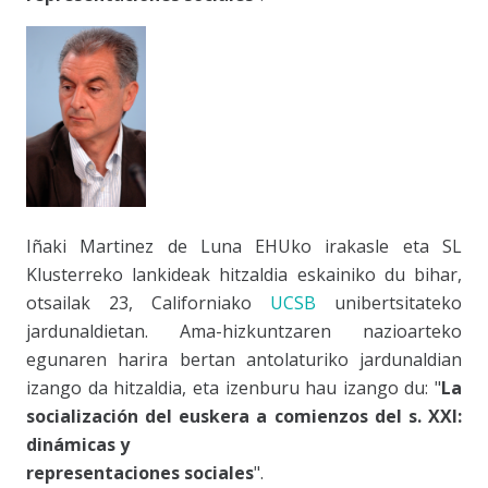
Iñaki Martinez de Luna EHUko irakasle eta SL
Klusterreko lankideak hitzaldia eskainiko du bihar,
otsailak 23, Californiako
UCSB
unibertsitateko
jardunaldietan. Ama-hizkuntzaren nazioarteko
egunaren harira bertan antolaturiko jardunaldian
izango da hitzaldia, eta izenburu hau izango du: "
La
socialización del euskera a comienzos del s. XXI:
dinámicas y
representaciones sociales
".