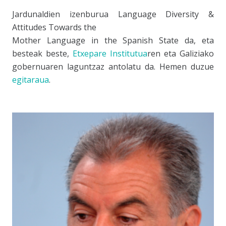
Jardunaldien izenburua
Language Diversity &
Attitudes Towards the
Mother Language in the Spanish State
da, eta
besteak beste,
Etxepare Institutua
ren eta Galiziako
gobernuaren laguntzaz antolatu da. Hemen duzue
egitaraua
.