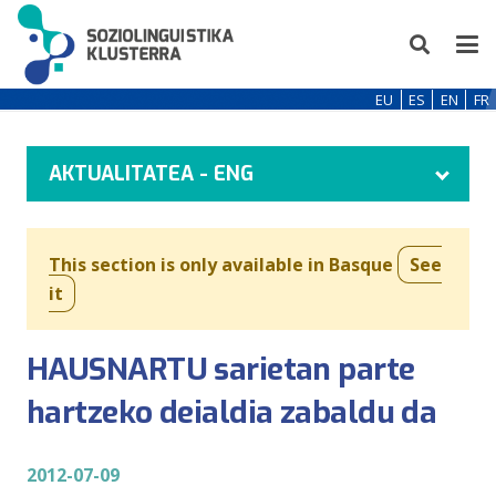
EU
ES
EN
FR
AKTUALITATEA - ENG
This section is only available in Basque
See
it
HAUSNARTU sarietan parte
hartzeko deialdia zabaldu da
2012-07-09