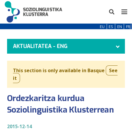
EU
ES
EN
FR
AKTUALITATEA - ENG
This section is only available in Basque
See
it
Ordezkaritza kurdua
Soziolinguistika Klusterrean
2015-12-14