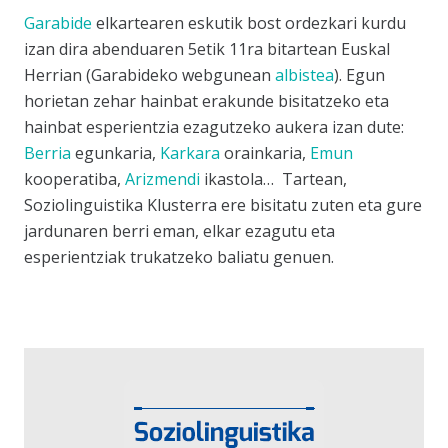
Garabide
elkartearen eskutik bost ordezkari kurdu
izan dira abenduaren 5etik 11ra bitartean Euskal
Herrian (Garabideko webgunean
albistea
). Egun
horietan zehar hainbat erakunde bisitatzeko eta
hainbat esperientzia ezagutzeko aukera izan dute:
Berria
egunkaria,
Karkara
orainkaria,
Emun
kooperatiba,
Arizmendi
ikastola… Tartean,
Soziolinguistika Klusterra ere bisitatu zuten eta gure
jardunaren berri eman, elkar ezagutu eta
esperientziak trukatzeko baliatu genuen.