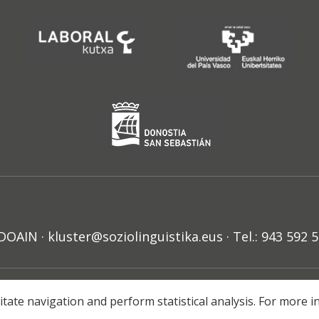
N · kluster@soziolinguistika.eus · Tel.: 943 592 
HARRA
PRIBATUTASUN POLITIKA
COOKIE-EN POLITIKA
H
litate navigation and perform statistical analysis. For more