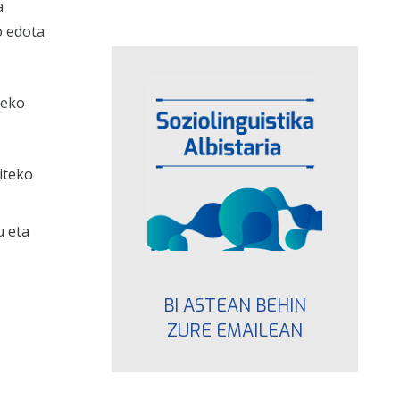
a
o edota
eko
iteko
u eta
BI ASTEAN BEHIN
ZURE EMAILEAN