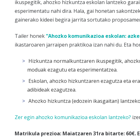
ikuspegitik, ahozko hizkuntza eskolan lantzeko gara
esperimentatu nahi dira. Hala, gai honetan sakontzek
gainerako kideei begira jarrita sortutako proposame
Tailer honek
“Ahozko komunikazioa eskolan: azke
ikastaroaren jarraipen praktikoa izan nahi du. Eta ho
Hizkuntza normalkuntzaren ikuspegitik, ahozko 
moduak ezagutu eta esperimentatzea.
Eskolan, ahozko hizkuntzaren ezagutza eta erab
adibideak ezagutzea.
Ahozko hizkuntza (edozein ikasgaitan) lantzeko
Zer egin ahozko komunikazioa eskolan lantzeko?
ize
Matrikula prezioa: Maiatzaren 31ra bitarte: 60€. 