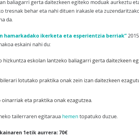
ian baliagarri gerta daitezkeen egiteko moduak aurkeztu et
o tresnak behar eta nahi dituen irakasle eta zuzendaritzak
na da.
n hamarkadako ikerketa eta esperientzia berriak”
2015
nakoa eskaini nahi du:
hizkuntza eskolan lantzeko baliagarri gerta daitezkeen eg
ilerari lotutako praktika onak zein izan daitezkeen ezagut
 oinarriak eta praktika onak ezagutzea.
neko tailerraren egitaraua
hemen
topatuko duzue.
Ekainaren 1etik aurrera: 70€