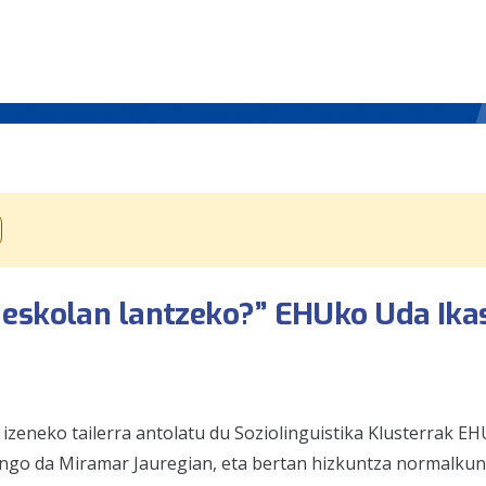
 eskolan lantzeko?” EHUko Uda Ika
?
izeneko tailerra antolatu du Soziolinguistika Klusterrak E
zango da Miramar Jauregian, eta bertan hizkuntza normalku