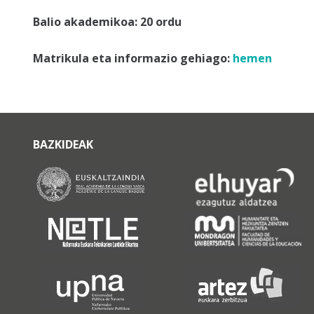
Balio akademikoa: 20 ordu
Matrikula eta informazio gehiago:
hemen
BAZKIDEAK