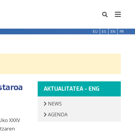
EU
ES
EN
FR
staroa
AKTUALITATEA - ENG
NEWS
AGENDA
HUko XXXV
ntzaren