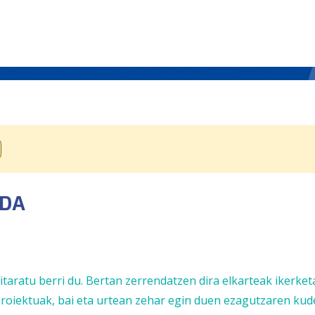
 DA
taratu berri du. Bertan zerrendatzen dira elkarteak ikerket
roiektuak, bai eta urtean zehar egin duen ezagutzaren ku