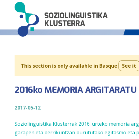
This section is only available in Basque
See it
2016ko MEMORIA ARGITARATU
2017-05-12
Soziolinguistika Klusterrak 2016. urteko memoria argi
garapen eta berrikuntzan burututako egitasmo eta p