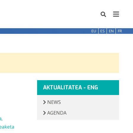
EU
ES
EN
FR
AKTUALITATEA - ENG
NEWS
AGENDA
a,
deaketa