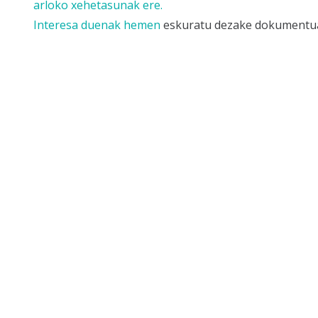
arloko xehetasunak ere.
Interesa duenak
hemen
eskuratu dezake dokumentu