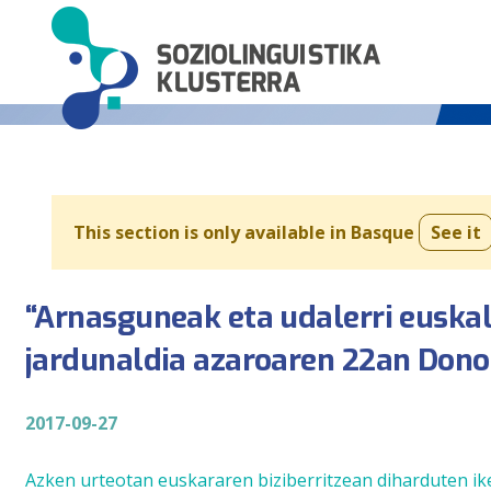
This section is only available in Basque
See it
“Arnasguneak eta udalerri euska
jardunaldia azaroaren 22an Dono
2017-09-27
Azken urteotan euskararen biziberritzean diharduten ikert