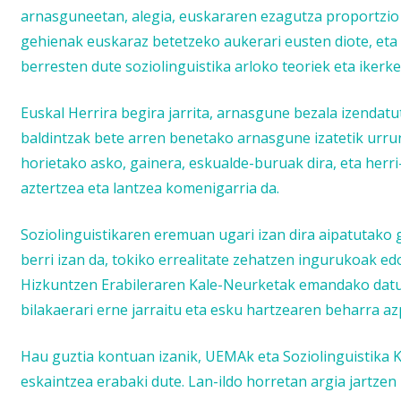
arnasguneetan, alegia, euskararen ezagutza proportzio 
gehienak euskaraz betetzeko aukerari eusten diote, et
berresten dute soziolinguistika arloko teoriek eta ikerke
Euskal Herrira begira jarrita, arnasgune bezala izenda
baldintzak bete arren benetako arnasgune izatetik urrun
horietako asko, gainera, eskualde-buruak dira, eta herr
aztertzea eta lantzea komenigarria da.
Soziolinguistikaren eremuan ugari izan dira aipatutako ga
berri izan da, tokiko errealitate zehatzen ingurukoak e
Hizkuntzen Erabileraren Kale-Neurketak emandako datua
bilakaerari erne jarraitu eta esku hartzearen beharra a
Hau guztia kontuan izanik, UEMAk eta Soziolinguistika Kl
eskaintzea erabaki dute. Lan-ildo horretan argia jartze