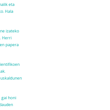
alik eta
o. Hala
une izateko
. Herri
een papera
ientifikoen
ak.
 euskaldunen
 gai honi
 dauden