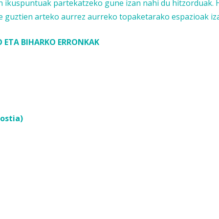
an ikuspuntuak partekatzeko gune izan nahi du hitzorduak. 
le guztien arteko aurrez aurreko topaketarako espazioak iz
O ETA BIHARKO ERRONKAK
ostia)