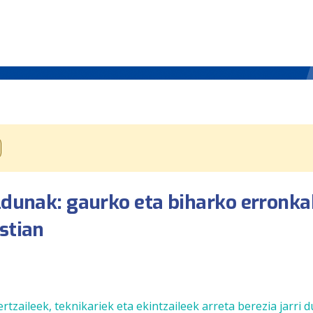
ldunak: gaurko eta biharko erronka
stian
zaileek, teknikariek eta ekintzaileek arreta berezia jarri d