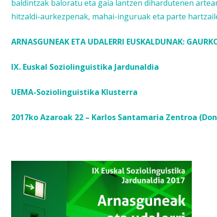
baldintzak baloratu eta gaia lantzen dihardutenen arte
hitzaldi-aurkezpenak, mahai-inguruak eta parte hartzai
ARNASGUNEAK ETA UDALERRI EUSKALDUNAK: GAURK
IX. Euskal Soziolinguistika Jardunaldia
UEMA-Soziolinguistika Klusterra
2017ko Azaroak 22 – Karlos Santamaria Zentroa (Don