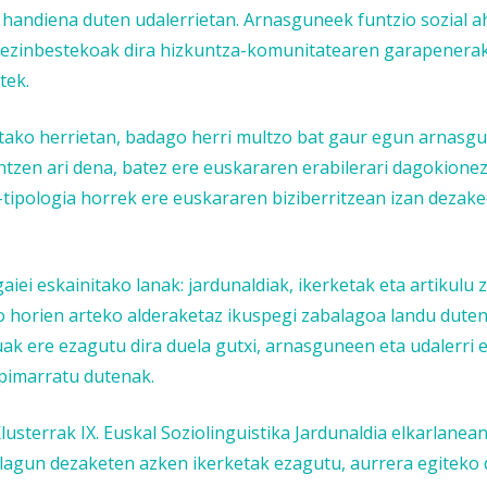
handiena duten udalerrietan. Arnasguneek funtzio sozial ah
a ezinbestekoak dira hizkuntza-komunitatearen garapenerak
tek.
tutako herrietan, badago herri multzo bat gaur egun arnasg
tzen ari dena, batez ere euskararen erabilerari dagokionez
i-tipologia horrek ere euskararen biziberritzean izan dezak
iei eskainitako lanak: jardunaldiak, ikerketak eta artikulu z
do horien arteko alderaketaz ikuspegi zabalagoa landu duten
k ere ezagutu dira duela gutxi, arnasguneen eta udalerri
zpimarratu dutenak.
usterrak IX. Euskal Soziolinguistika Jardunaldia elkarlanean
n lagun dezaketen azken ikerketak ezagutu, aurrera egiteko