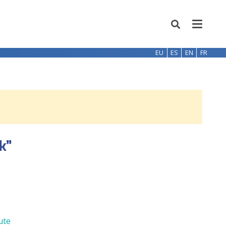
EU
ES
EN
FR
k”
ute