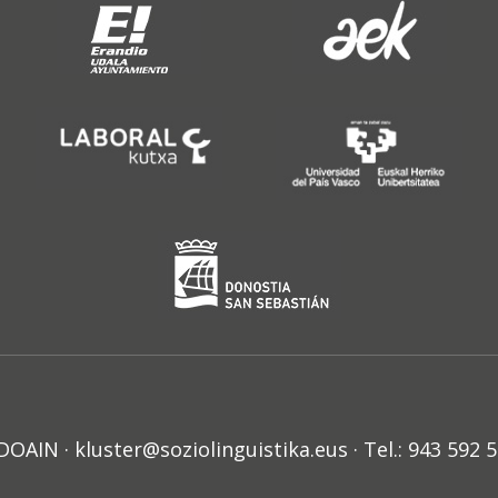
N · kluster@soziolinguistika.eus · Tel.: 943 592 