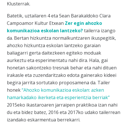
Klusterrak.
Batetik, uztailaren 4 eta 5ean Barakaldoko Clara
Campoamor Kultur Etxean
Zer egin ahozko
komunikazioa eskolan lantzeko?
tailerra izango
da. Bertan hizkuntza normalkuntzaren ikuspegitik,
ahozko hizkuntza eskolan lantzeko garaian
baliagarri gerta daitezkeen egiteko moduak
aurkeztu eta esperimentatu nahi dira. Hala, gai
honetan sakontzeko tresnak behar eta nahi dituen
irakasle eta zuzendaritzako edota gainerako kideei
begira jarrita sortutako proposamena da. Tailer
honek
“Ahozko komunikazioa eskolan: azken
hamarkadako ikerketa eta esperientzia berriak”
2015eko ikastaroaren jarraipen praktikoa izan nahi
du eta bidez batez, 2016 eta 2017ko udako tailerrean
izandako eskarmentua berrekarri.