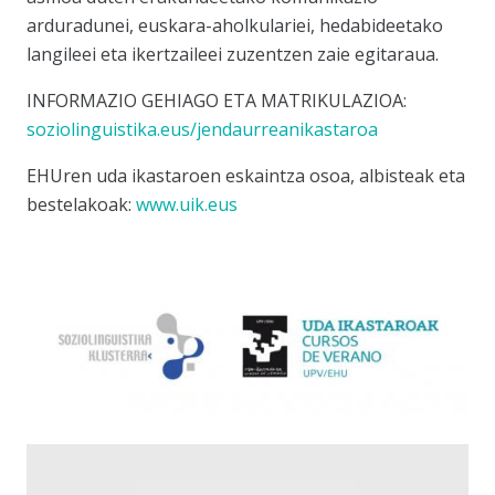
arduradunei, euskara-aholkulariei, hedabideetako
langileei eta ikertzaileei zuzentzen zaie egitaraua.
INFORMAZIO GEHIAGO ETA MATRIKULAZIOA:
soziolinguistika.eus/jendaurreanikastaroa
EHUren uda ikastaroen eskaintza osoa, albisteak eta
bestelakoak:
www.uik.eus