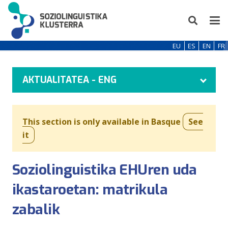
EU
ES
EN
FR
AKTUALITATEA - ENG
This section is only available in Basque
See
it
Soziolinguistika EHUren uda
ikastaroetan: matrikula
zabalik