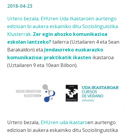
2018-04-23
Urtero bezala, EHUren Uda Ikastaroen aurtengo
edizioan bi aukera eskainiko ditu Soziolinguistika
Klusterrak.
Zer egin ahozko komunikazioa
eskolan lantzeko?
tailerra (Uztailaren 4 eta 5ean
Barakaldon) eta
Jendaurreko euskarazko
komunikazioa: praktikatik ikasten
ikastaroa
(Uztailaren 9 eta 10ean Bilbon).
Urtero bezala,
EHUren uda ikastaro
en aurtengo
edizioan bi aukera eskainiko ditu Soziolinguistika