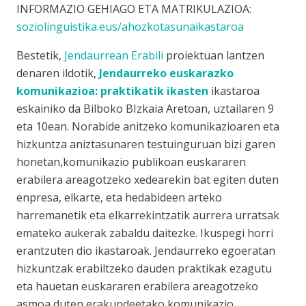
INFORMAZIO GEHIAGO ETA MATRIKULAZIOA:
soziolinguistika.eus/ahozkotasunaikastaroa
Bestetik,
Jendaurrean Erabili
proiektuan lantzen
denaren ildotik,
Jendaurreko euskarazko
komunikazioa: praktikatik ikasten
ikastaroa
eskainiko da Bilboko BIzkaia Aretoan, uztailaren 9
eta 10ean. Norabide anitzeko komunikazioaren eta
hizkuntza aniztasunaren testuinguruan bizi garen
honetan,komunikazio publikoan euskararen
erabilera areagotzeko xedearekin bat egiten duten
enpresa, elkarte, eta hedabideen arteko
harremanetik eta elkarrekintzatik aurrera urratsak
emateko aukerak zabaldu daitezke. Ikuspegi horri
erantzuten dio ikastaroak. Jendaurreko egoeratan
hizkuntzak erabiltzeko dauden praktikak ezagutu
eta hauetan euskararen erabilera areagotzeko
asmoa duten erakundeetako komunikazio