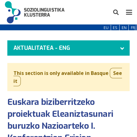
EU
ES
EN
FR
AKTUALITATEA - ENG
This section is only available in Basque
See
it
Euskara biziberritzeko
proiektuak Eleaniztasunari
buruzko Nazioarteko I.