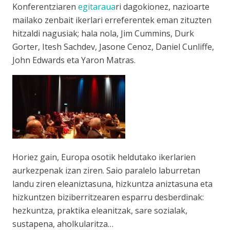
Konferentziaren
egitaraua
ri dagokionez, nazioarte
mailako zenbait ikerlari erreferentek eman zituzten
hitzaldi nagusiak; hala nola, Jim Cummins, Durk
Gorter, Itesh Sachdev, Jasone Cenoz, Daniel Cunliffe,
John Edwards eta Yaron Matras.
Horiez gain, Europa osotik heldutako ikerlarien
aurkezpenak izan ziren. Saio paralelo laburretan
landu ziren eleaniztasuna, hizkuntza aniztasuna eta
hizkuntzen biziberritzearen esparru desberdinak:
hezkuntza, praktika eleanitzak, sare sozialak,
sustapena, aholkularitza…