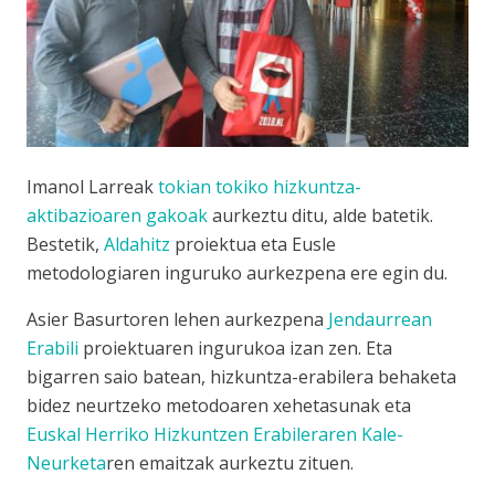
Imanol Larreak
tokian tokiko hizkuntza-
aktibazioaren gakoak
aurkeztu ditu, alde batetik.
Bestetik,
Aldahitz
proiektua eta
Eusle
metodologiaren inguruko aurkezpena ere egin du.
Asier Basurtoren lehen aurkezpena
Jendaurrean
Erabili
proiektuaren ingurukoa izan zen. Eta
bigarren saio batean, hizkuntza-erabilera behaketa
bidez neurtzeko metodoaren xehetasunak eta
Euskal Herriko Hizkuntzen Erabileraren Kale-
Neurketa
ren emaitzak aurkeztu zituen.