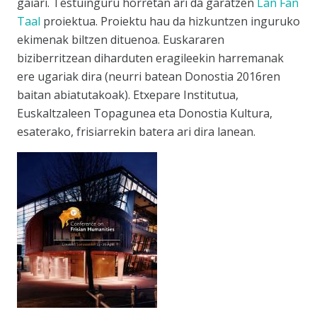
gaiari. Testuinguru horretan ari da garatzen
Lân Fan
Taal
proiektua. Proiektu hau da hizkuntzen inguruko
ekimenak biltzen dituenoa. Euskararen
biziberritzean diharduten eragileekin harremanak
ere ugariak dira (neurri batean Donostia 2016ren
baitan abiatutakoak). Etxepare Institutua,
Euskaltzaleen Topagunea eta Donostia Kultura,
esaterako, frisiarrekin batera ari dira lanean.