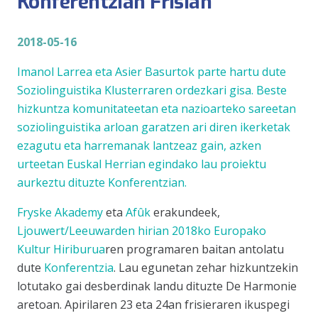
Konferentzian Frisian
2018-05-16
Imanol Larrea eta Asier Basurtok parte hartu dute
Soziolinguistika Klusterraren ordezkari gisa. Beste
hizkuntza komunitateetan eta nazioarteko sareetan
soziolinguistika arloan garatzen ari diren ikerketak
ezagutu eta harremanak lantzeaz gain, azken
urteetan Euskal Herrian egindako lau proiektu
aurkeztu dituzte Konferentzian.
Fryske Akademy
eta
Afûk
erakundeek,
Ljouwert/Leeuwarden hirian 2018ko Europako
Kultur Hiriburua
ren programaren baitan antolatu
dute
Konferentzia
. Lau egunetan zehar hizkuntzekin
lotutako gai desberdinak landu dituzte De Harmonie
aretoan. Apirilaren 23 eta 24an frisieraren ikuspegi