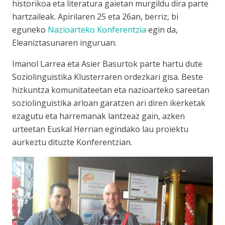
historikoa eta literatura gaietan murgildu dira parte
hartzaileak. Apirilaren 25 eta 26an, berriz, bi
eguneko
Nazioarteko Konferentzia
egin da,
Eleaniztasunaren inguruan.
Imanol Larrea eta Asier Basurtok parte hartu dute
Soziolinguistika Klusterraren ordezkari gisa. Beste
hizkuntza komunitateetan eta nazioarteko sareetan
soziolinguistika arloan garatzen ari diren ikerketak
ezagutu eta harremanak lantzeaz gain, azken
urteetan Euskal Herrian egindako lau proiektu
aurkeztu dituzte Konferentzian.