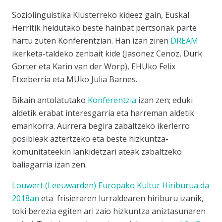
Soziolinguistika Klusterreko kideez gain, Euskal
Herritik heldutako beste hainbat pertsonak parte
hartu zuten Konferentzian. Han izan ziren
DREAM
ikerketa-taldeko zenbait kide (Jasonez Cenoz, Durk
Gorter eta Karin van der Worp), EHUko Felix
Etxeberria eta MUko Julia Barnes.
Bikain antolatutako
Konferentzia
izan zen; eduki
aldetik erabat interesgarria eta harreman aldetik
emankorra. Aurrera begira zabaltzeko ikerlerro
posibleak aztertzeko eta beste hizkuntza-
komunitateekin lankidetzari ateak zabaltzeko
baliagarria izan zen.
Louwert (Leeuwarden) Europako Kultur Hiriburua da
2018an
eta frisieraren lurraldearen hiriburu izanik,
toki berezia egiten ari zaio hizkuntza aniztasunaren