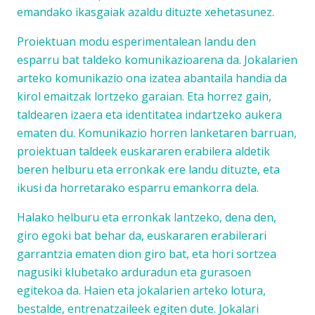
emandako ikasgaiak azaldu dituzte xehetasunez.
Proiektuan modu esperimentalean landu den
esparru bat taldeko komunikazioarena da. Jokalarien
arteko komunikazio ona izatea abantaila handia da
kirol emaitzak lortzeko garaian. Eta horrez gain,
taldearen izaera eta identitatea indartzeko aukera
ematen du. Komunikazio horren lanketaren barruan,
proiektuan taldeek euskararen erabilera aldetik
beren helburu eta erronkak ere landu dituzte, eta
ikusi da horretarako esparru emankorra dela.
Halako helburu eta erronkak lantzeko, dena den,
giro egoki bat behar da, euskararen erabilerari
garrantzia ematen dion giro bat, eta hori sortzea
nagusiki klubetako arduradun eta gurasoen
egitekoa da. Haien eta jokalarien arteko lotura,
bestalde, entrenatzaileek egiten dute. Jokalari