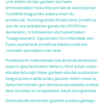
urte arteko kirolari gazteen eta haien
entrenatzaileen hizkuntza-portaerak eta bizipenak
hurbiletik ezagutzeko aukera eman du
proiektuak. Soziolinguistika Klusterraren proiektua
izan da, eta lankidetzan garatu da UPV/EHUko
ikerlariekin, Urtxintxarekin eta Euskaltzaleen
Topagunearekin. Gipuzkoako Foru Aldundiak zein
Eusko Jaurlaritzak proiektua babestu dute eta
zuzeneko partaidetza izan dute.
Proiektuaren ondorioetako bat da kirola berariazko
esparru gisa lantzearen beharra. Kirol arloan osatu
eta aberastu egin liteke gazteek eskolan euskararen
ezagutza eta erabilerarako jasotzen duten oinarria,
baina horretarako garrantzitsua da eskolako eredua
bere horretan ez errepikatzea, baizik eta egokitzea.
Entrenatzaile eta kirolari gazteek euskara gehiago