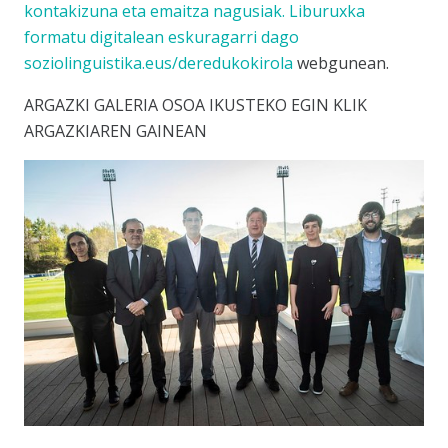
kontakizuna eta emaitza nagusiak. Liburuxka
formatu digitalean eskuragarri dago
soziolinguistika.eus/deredukokirola
webgunean.
ARGAZKI GALERIA OSOA IKUSTEKO EGIN KLIK
ARGAZKIAREN GAINEAN