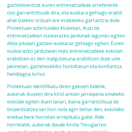
gaztetxoentzat euren entrenatzaileak erreferente
oso garrantzitsuak dira, eta euskara gehiago erabili
ahal izateko orduan ere erabateko garrantzia dute.
Proiektuan aztertutako klubetan, ikusi da
entrenatzaileen euskarazko jardunak lagundu egiten
diela jokalari gazteei euskaraz gehiago egiten. Euren
euskarazko jardunean maiz entrenatzaileek eskolan
erabiltzen ez den malgutasuna erabiltzen dute une
jakinetan, gaztetxoekiko hurbiltasun eta konfiantza
handiagoa lortuz.
Proiektuan identifikatu diren gakoen bidetik,
aukerak ikusten dira kirol arloan jarraipena emateko
eskolak egiten duen lanari, baina garrantzitsua da
birpentsatzea lan hori nola egin behar den, eskolako
eredua bere horretan errepikatu gabe. Alde
horretatik, aukerak daude kirola “hirugarren