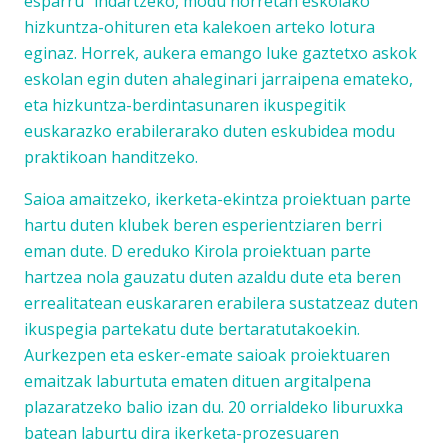
esparru” indartzeko, modu horretan eskolako
hizkuntza-ohituren eta kalekoen arteko lotura
eginaz. Horrek, aukera emango luke gaztetxo askok
eskolan egin duten ahaleginari jarraipena emateko,
eta hizkuntza-berdintasunaren ikuspegitik
euskarazko erabilerarako duten eskubidea modu
praktikoan handitzeko.
Saioa amaitzeko, ikerketa-ekintza proiektuan parte
hartu duten klubek beren esperientziaren berri
eman dute. D ereduko Kirola proiektuan parte
hartzea nola gauzatu duten azaldu dute eta beren
errealitatean euskararen erabilera sustatzeaz duten
ikuspegia partekatu dute bertaratutakoekin.
Aurkezpen eta esker-emate saioak proiektuaren
emaitzak laburtuta ematen dituen argitalpena
plazaratzeko balio izan du. 20 orrialdeko liburuxka
batean laburtu dira ikerketa-prozesuaren