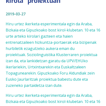
kirola” proiektuan
2019-03-27
Hiru urtez ikerketa esperimentala egin da Araba,
Bizkaia eta Gipuzkoako bost kirol-klubetan. 10 eta 16
urte arteko kirolari gazteen eta haien
entrenatzaileen hizkuntza-portaerak eta bizipenak
hurbiletik ezagutzeko aukera eman du
proiektuak. Soziolinguistika Klusterraren proiektua
izan da, eta lankidetzan garatu da UPV/EHUko
ikerlariekin, Urtxintxarekin eta Euskaltzaleen
Topagunearekin. Gipuzkoako Foru Aldundiak zein
Eusko Jaurlaritzak proiektua babestu dute eta
zuzeneko partaidetza izan dute.
Hiru urtez ikerketa esperimentala egin da Araba,
Bizkaia eta Gipuzkoako bost kirol-klubetan. 10 eta 16