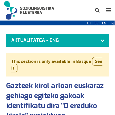
EU
ES
EN
FR
AKTUALITATEA - ENG
This section is only available in Basque
See
it
Gazteek kirol arloan euskaraz
gehiago egiteko gakoak
identifikatu dira “D ereduko