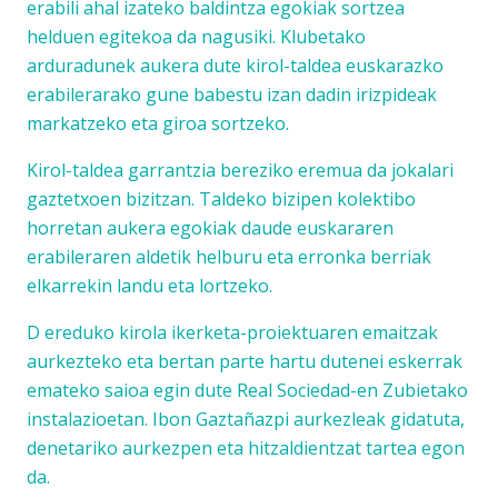
erabili ahal izateko baldintza egokiak sortzea
helduen egitekoa da nagusiki. Klubetako
arduradunek aukera dute kirol-taldea euskarazko
erabilerarako gune babestu izan dadin irizpideak
markatzeko eta giroa sortzeko.
Kirol-taldea garrantzia bereziko eremua da jokalari
gaztetxoen bizitzan. Taldeko bizipen kolektibo
horretan aukera egokiak daude euskararen
erabileraren aldetik helburu eta erronka berriak
elkarrekin landu eta lortzeko.
D ereduko kirola
ikerketa-proiektuaren emaitzak
aurkezteko eta bertan parte hartu dutenei eskerrak
emateko saioa egin dute Real Sociedad-en Zubietako
instalazioetan. Ibon Gaztañazpi aurkezleak gidatuta,
denetariko aurkezpen eta hitzaldientzat tartea egon
da.