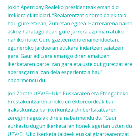
Jokin Aperribay Realeko presidenteak eman dio
irekiera ekitaldiari. “Realarentzat ohorea da ekitaldi
hau gure etxean, Zubietan egitea. Harrerarena baino
askoz haratago doan gure jarrera azpimarratuko
nahiko nuke. Gure gazteen entrenamenduetan,
eguneroko jardueran euskara indartzen saiatzen
gara. Gaur aditzera emango diren emaitzen
ikerketaren parte izan gara eta uste dut guretzat ere
aberasgarria izan dela esperientzia hau”
nabarmendu du.
Jon Zarate UPV/EHUko Euskararen eta Etengabeko
Prestakuntzaren arloko errektoreordeak bai
irakaskuntza bai ikerkuntza Unibertsitatearen
zeregin nagusiak direla nabarmendu du. ”Gaur
aurkeztu dugun ikerketa lan honek agerian uzten du
UPV/EHUko ikerketa taldeek euskal gizartearentzat