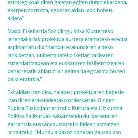
estrategikoak diren gaietan egiten duten ekarpena,
ekarpen zorrotza, egoerak aldatu edo hobetu
aldera”.
Maddi Etxebarria Soziolinguistika Klusterreko
lehendakariak proiektua aurrera eramateko eredua
azpimarratu du: “hainbat erakunderen arteko
lankidetzan, unibertsitateko ikerlari taldearen
zuzendaritzapean eta euskararen biziberritzearen
beharretatik abiatuz lan egitea da egitasmo honen
balio erantsia.”
Ekitaldian izan dira, halaber, proiektuaren babesle
izan diren erakundeetako ordezkariak. Bingen
Zupiria Eusko Jaurlaritzako Kultura eta Hizkuntza
Politika Sailburuak nabarmendu du ikerketaren
garrantzia euskara sustatzeko bidean asmatzen
jarraitzeko: “Mundu aldakor honetan gauzak oso