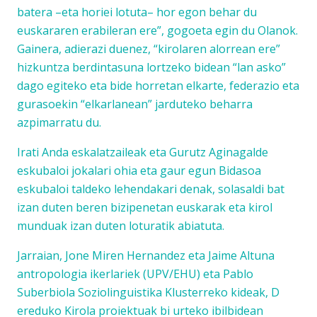
batera –eta horiei lotuta– hor egon behar du
euskararen erabileran ere”, gogoeta egin du Olanok.
Gainera, adierazi duenez, “kirolaren alorrean ere”
hizkuntza berdintasuna lortzeko bidean “lan asko”
dago egiteko eta bide horretan elkarte, federazio eta
gurasoekin “elkarlanean” jarduteko beharra
azpimarratu du.
Irati Anda eskalatzaileak eta Gurutz Aginagalde
eskubaloi jokalari ohia eta gaur egun Bidasoa
eskubaloi taldeko lehendakari denak, solasaldi bat
izan duten beren bizipenetan euskarak eta kirol
munduak izan duten loturatik abiatuta.
Jarraian, Jone Miren Hernandez eta Jaime Altuna
antropologia ikerlariek (UPV/EHU) eta Pablo
Suberbiola Soziolinguistika Klusterreko kideak, D
ereduko Kirola proiektuak bi urteko ibilbidean