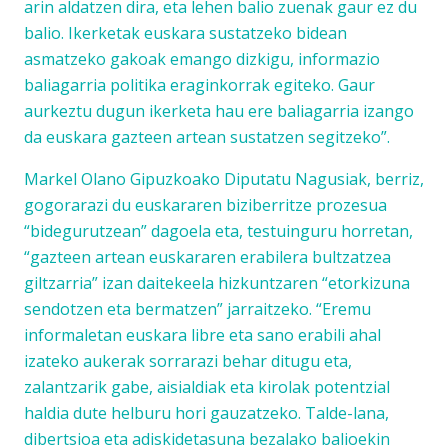
arin aldatzen dira, eta lehen balio zuenak gaur ez du
balio. Ikerketak euskara sustatzeko bidean
asmatzeko gakoak emango dizkigu, informazio
baliagarria politika eraginkorrak egiteko. Gaur
aurkeztu dugun ikerketa hau ere baliagarria izango
da euskara gazteen artean sustatzen segitzeko”.
Markel Olano Gipuzkoako Diputatu Nagusiak, berriz,
gogorarazi du euskararen biziberritze prozesua
“bidegurutzean” dagoela eta, testuinguru horretan,
“gazteen artean euskararen erabilera bultzatzea
giltzarria” izan daitekeela hizkuntzaren “etorkizuna
sendotzen eta bermatzen” jarraitzeko. “Eremu
informaletan euskara libre eta sano erabili ahal
izateko aukerak sorrarazi behar ditugu eta,
zalantzarik gabe, aisialdiak eta kirolak potentzial
haldia dute helburu hori gauzatzeko. Talde-lana,
dibertsioa eta adiskidetasuna bezalako balioekin