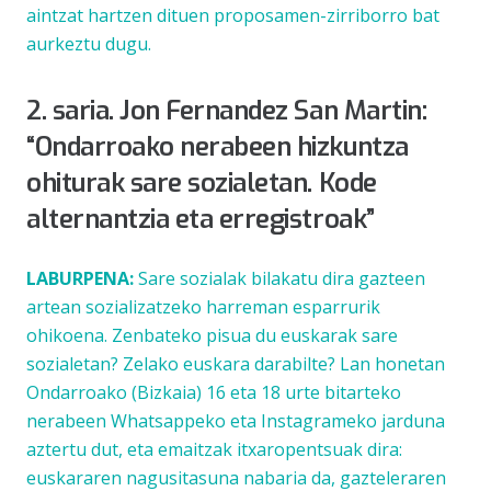
aintzat hartzen dituen proposamen-zirriborro bat
aurkeztu dugu.
2. saria. Jon Fernandez San Martin:
“Ondarroako nerabeen hizkuntza
ohiturak sare sozialetan. Kode
alternantzia eta erregistroak”
LABURPENA:
Sare sozialak bilakatu dira gazteen
artean sozializatzeko harreman esparrurik
ohikoena. Zenbateko pisua du euskarak sare
sozialetan? Zelako euskara darabilte? Lan honetan
Ondarroako (Bizkaia) 16 eta 18 urte bitarteko
nerabeen Whatsappeko eta Instagrameko jarduna
aztertu dut, eta emaitzak itxaropentsuak dira:
euskararen nagusitasuna nabaria da, gazteleraren