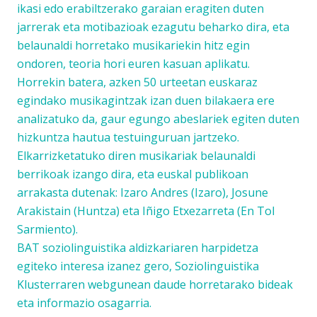
ikasi edo erabiltzerako garaian eragiten duten
jarrerak eta motibazioak ezagutu beharko dira, eta
belaunaldi horretako musikariekin hitz egin
ondoren, teoria hori euren kasuan aplikatu.
Horrekin batera, azken 50 urteetan euskaraz
egindako musikagintzak izan duen bilakaera ere
analizatuko da, gaur egungo abeslariek egiten duten
hizkuntza hautua testuinguruan jartzeko.
Elkarrizketatuko diren musikariak belaunaldi
berrikoak izango dira, eta euskal publikoan
arrakasta dutenak: Izaro Andres (Izaro), Josune
Arakistain (Huntza) eta Iñigo Etxezarreta (En Tol
Sarmiento).
BAT soziolinguistika aldizkariaren harpidetza
egiteko interesa izanez gero,
Soziolinguistika
Klusterraren webgunean daude horretarako bideak
eta informazio osagarria.