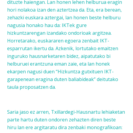
dituzte haiengan. Lan honen lehen helburua eragin
hori nolakoa izan den aztertzea da. Eta, era berean,
zehazki euskara aztergai, lan honen beste helburu
nagusia honako hau da: IKTek gure
hizkuntzarengan izandako ondorioak argitzea.
Horretarako, euskararen egoera zenbait IKT-
esparrutan ikertu da. Azkenik, lortutako emaitzen
inguruko hausnarketaren bidez, aipatutako bi
helburuei erantzuna eman zaie, eta lan honek
ekarpen nagusi duen “Hizkuntza gutxituen IKT-
garapenean eragina duten baliabideak” deitutako
taula proposatzen da.
Saria jaso ez arren, Txillardegi-Hausnartu lehiaketan
parte hartu duten ondoren zehazten diren beste
hiru lan ere argitaratu dira zenbaki monografikoan: