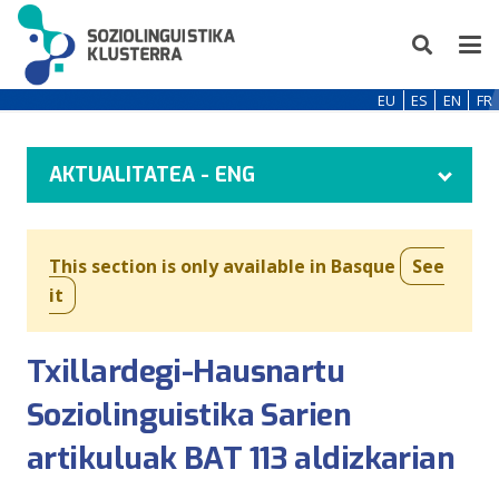
EU
ES
EN
FR
AKTUALITATEA - ENG
This section is only available in Basque
See
it
Txillardegi-Hausnartu
Soziolinguistika Sarien
artikuluak BAT 113 aldizkarian