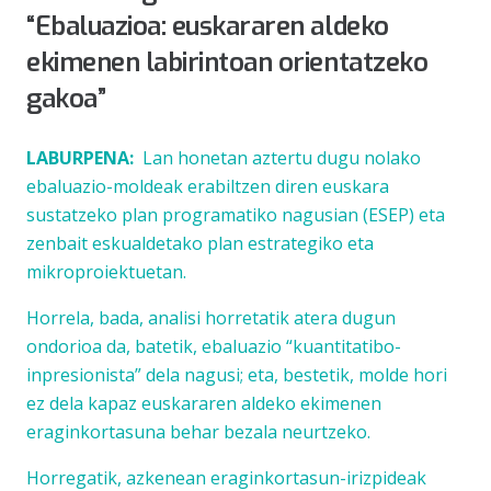
“Ebaluazioa: euskararen aldeko
ekimenen labirintoan orientatzeko
gakoa”
LABURPENA:
Lan honetan aztertu dugu nolako
ebaluazio-moldeak erabiltzen diren euskara
sustatzeko plan programatiko nagusian (ESEP) eta
zenbait eskualdetako plan estrategiko eta
mikroproiektuetan.
Horrela, bada, analisi horretatik atera dugun
ondorioa da, batetik, ebaluazio “kuantitatibo-
inpresionista” dela nagusi; eta, bestetik, molde hori
ez dela kapaz euskararen aldeko ekimenen
eraginkortasuna behar bezala neurtzeko.
Horregatik, azkenean eraginkortasun-irizpideak