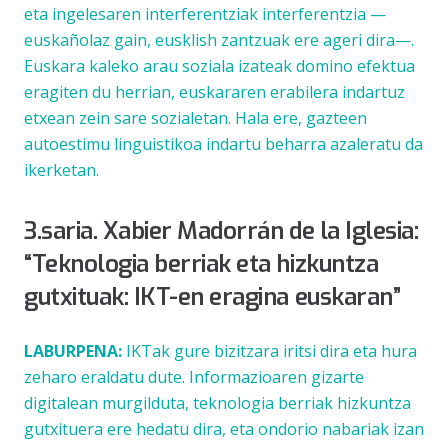
eta ingelesaren interferentziak interferentzia —
euskañolaz
gain,
eusklish
zantzuak ere ageri dira—.
Euskara kaleko arau soziala izateak domino efektua
eragiten du herrian, euskararen erabilera indartuz
etxean zein sare sozialetan. Hala ere, gazteen
autoestimu linguistikoa indartu beharra azaleratu da
ikerketan.
3.saria. Xabier Madorrán de la Iglesia:
“Teknologia berriak eta hizkuntza
gutxituak: IKT-en eragina euskaran”
LABURPENA:
IKTak gure bizitzara iritsi dira eta hura
zeharo eraldatu dute. Informazioaren gizarte
digitalean murgilduta, teknologia berriak hizkuntza
gutxituera ere hedatu dira, eta ondorio nabariak izan