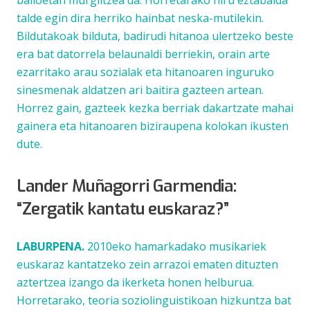
balioetan murgiltzea da. Horretarako hiru eztabaida
talde egin dira herriko hainbat neska-mutilekin.
Bildutakoak bilduta, badirudi hitanoa ulertzeko beste
era bat datorrela belaunaldi berriekin, orain arte
ezarritako arau sozialak eta hitanoaren inguruko
sinesmenak aldatzen ari baitira gazteen artean.
Horrez gain, gazteek kezka berriak dakartzate mahai
gainera eta hitanoaren biziraupena kolokan ikusten
dute.
Lander Muñagorri Garmendia:
“Zergatik kantatu euskaraz?”
LABURPENA.
2010eko hamarkadako musikariek
euskaraz kantatzeko zein arrazoi ematen dituzten
aztertzea izango da ikerketa honen helburua.
Horretarako, teoria soziolinguistikoan hizkuntza bat