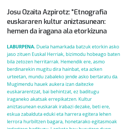
Josu Ozaita Azpirotz: “Etnografia
euskararen kultur aniztasunean:
hemen da iragana ala etorkizuna
LABURPENA.
Duela hamarkada batzuk etorkin asko
jaso zituen Euskal Herriak, bizimodu hobeago baten
bila zetozen herritarrak. Hemendik ere, asmo
berdinarekin mugitu dira hainbat, eta azken
urteetan, mundu zabaleko jende asko bertaratu da.
Mugimendu hauek aukera izan daitezke
euskararentzat, bai behintzat, ez baditugu
iraganeko akatsak errepikatzen. Kultur
aniztasunean euskarak irabazi dezake, beti ere,
eskua zabalduta eduki eta harrera egitera lehen
lerrora hurbiltzen bagara, honetarako egitasmoak