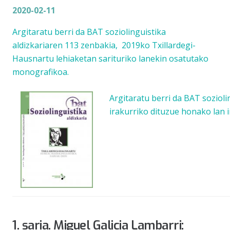
2020-02-11
Argitaratu berri da BAT soziolinguistika
aldizkariaren 113 zenbakia, 2019ko Txillardegi-
Hausnartu lehiaketan sarituriko lanekin osatutako
monografikoa.
Argitaratu berri da BAT soziol
irakurriko dituzue honako lan i
1. saria.
Miguel Galicia Lambarri: