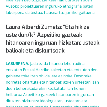
indartzen baditugu. Lanketa hau burutzen duen
Auzoko proiektuaren inguruko etnografia baten
laburpena da testua, hausnartuz jarriko gaituena.
Laura Alberdi Zumeta: “Eta hik ze
uste dun/k? Azpeitiko gazteak
hitanoaren inguruan hizketan: usteak,
balioak eta diskurtsoak
LABURPENA.
Jada ez da hitanoa lehen adina
entzuten Euskal Herriko kaleetan eta entzuten den
gehiena toka izan ohi da, eta ez noka. Desoreka
horretaz ohartuta eta hitanoak azken urteetan izan
duen beherakadarekin kezkatuta, lan honen
helburua Azpeitiko gazteek hitanoaren inguruan
dituzten hizkuntza ideologietan, usteetan eta