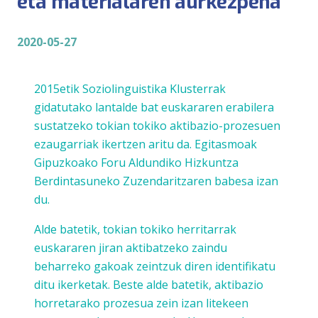
eta materialaren aurkezpena
2020-05-27
2015etik Soziolinguistika Klusterrak
gidatutako lantalde bat
euskararen erabilera
sustatzeko tokian tokiko aktibazio-prozesuen
ezaugarriak
ikertzen aritu da. Egitasmoak
Gipuzkoako Foru Aldundiko Hizkuntza
Berdintasuneko Zuzendaritzaren babesa izan
du.
Alde batetik, tokian tokiko herritarrak
euskararen jiran aktibatzeko zaindu
beharreko gakoak zeintzuk diren identifikatu
ditu ikerketak. Beste alde batetik, aktibazio
horretarako prozesua zein izan litekeen