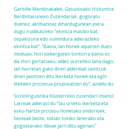
Garbiñe Mendizabalek, Gipuzkoako Hizkuntza
Berdintasuneko Zuzendariak, gogoratu
duenez, aktibazioaz dihardugunean joera
dugu irudikatzeko “ekintza masibo bat,
ospakizuna edo sumindura adierazteko
ekintza bat”. “Baina, lan honek aipatzen duen
moduan, hori icebergaren tontorra baino ez
da. Hori gertatzeko, aldez aurretiko lana dago;
lan horretan gako diren alderdiak zeintzuk
diren jasotzen ditu ikerketa honek eta egin
litekeen prozesua proposatzen du”, azaldu du.
Soziolinguistika Klusterreko zuzendari Imanol
Larreak adierazi du “lau urteko ikerketa eta
esku-hartze prozesu honetako ondorioek,
besteak beste, tokian tokiko lanerako eta
gogoetarako ildoak jarri ditu agerian.”