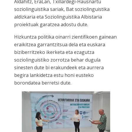
Aldahitz, EraLan, Txillardegi-Hausnartu
soziolinguistika sariak, Bat soziolinguistika
aldizkaria eta Soziolinguistika Albistaria
proiektuak garatzea adostu dute.
Hizkuntza politika oinarri zientifikoen gainean
eraikitzea garrantzitsua dela eta euskara
biziberritzeko ikerketa eta ezagutza
soziolinguistiko zorrotza behar dugula
sinesten dute bi erakundeek eta aurrera
begira lankidetza estu honi eusteko
borondatea berretsi dute.