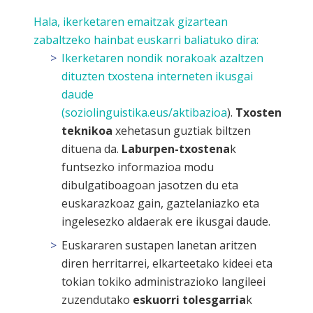
Hala, ikerketaren emaitzak gizartean
zabaltzeko hainbat euskarri baliatuko dira:
Ikerketaren nondik norakoak azaltzen
dituzten txostena interneten ikusgai
daude
(
soziolinguistika.eus/aktibazioa
).
Txosten
teknikoa
xehetasun guztiak biltzen
dituena da.
Laburpen-txostena
k
funtsezko informazioa modu
dibulgatiboagoan jasotzen du eta
euskarazkoaz gain, gaztelaniazko eta
ingelesezko aldaerak ere ikusgai daude.
Euskararen sustapen lanetan aritzen
diren herritarrei, elkarteetako kideei eta
tokian tokiko administrazioko langileei
zuzendutako
eskuorri tolesgarria
k