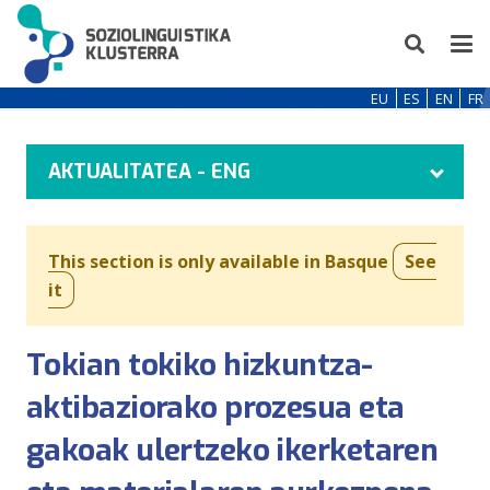
EU
ES
EN
FR
AKTUALITATEA - ENG
This section is only available in Basque
See
it
Tokian tokiko hizkuntza-
aktibaziorako prozesua eta
gakoak ulertzeko ikerketaren