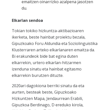
emaitzen oinarrizko azalpena jasotzen
du.
Elkarlan sendoa
Tokian tokiko hizkuntza-aktibazioaren
ikerketa, beste hainbat proiektu bezala,
Gipuzkoako Foru Aldundia eta Soziolinguistika
Klusterraren arteko elkarlanaren emaitza da.
Bi erakundeok bide bat egina duten
elkarrekin, urtero elkarlan-hitzarmen
izenduna sinatu eta hainbat egitasmo
elkarrekin burutzen dituzte.
2020ari dagokiona berriki sinatu da eta
aurten, besteak beste, Gipuzkoako
Hizkuntzen Mapa, Jendaurrean Erabili,
Gipuzkoa Berdinago, D ereduko kirola,