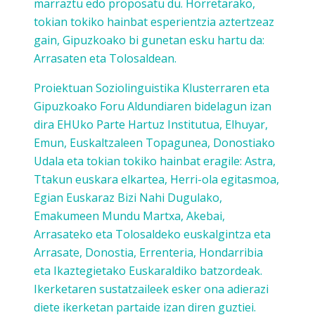
marraztu edo proposatu du. Horretarako,
tokian tokiko hainbat esperientzia aztertzeaz
gain, Gipuzkoako bi gunetan esku hartu da:
Arrasaten eta Tolosaldean.
Proiektuan Soziolinguistika Klusterraren eta
Gipuzkoako Foru Aldundiaren bidelagun izan
dira EHUko Parte Hartuz Institutua, Elhuyar,
Emun, Euskaltzaleen Topagunea, Donostiako
Udala eta tokian tokiko hainbat eragile: Astra,
Ttakun euskara elkartea, Herri-ola egitasmoa,
Egian Euskaraz Bizi Nahi Dugulako,
Emakumeen Mundu Martxa, Akebai,
Arrasateko eta Tolosaldeko euskalgintza eta
Arrasate, Donostia, Errenteria, Hondarribia
eta Ikaztegietako Euskaraldiko batzordeak.
Ikerketaren sustatzaileek esker ona adierazi
diete ikerketan partaide izan diren guztiei.