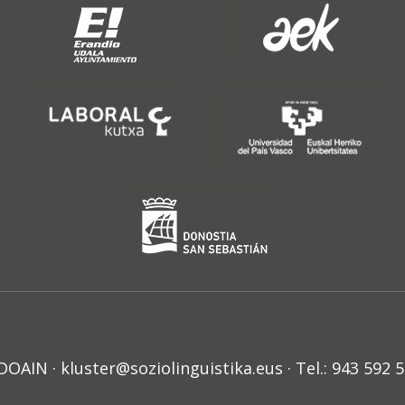
N · kluster@soziolinguistika.eus · Tel.: 943 592 