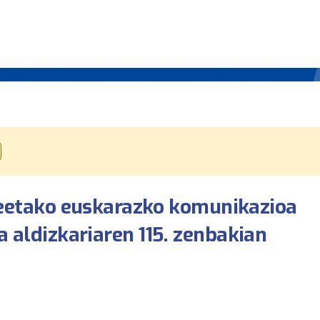
etako euskarazko komunikazioa
a aldizkariaren 115. zenbakian