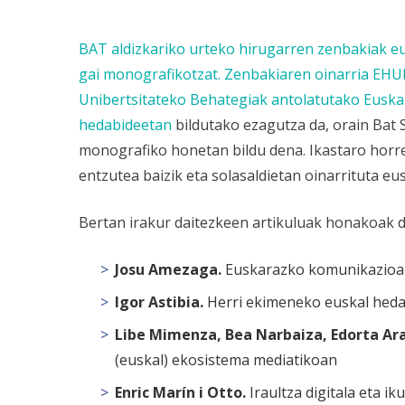
BAT aldizkariko urteko
hirugarren zenbakiak
eu
gai monografikotzat. Zenbakiaren oinarria EH
Unibertsitateko
Behategiak
antolatutako
Euska
hedabideetan
bildutako ezagutza da, orain Bat S
monografiko honetan bildu dena. Ikastaro horre
entzutea baizik eta solasaldietan oinarrituta 
Bertan irakur daitezkeen artikuluak honakoak d
Josu Amezaga
.
Euskarazko komunikazioa l
Igor Astibia.
Herri ekimeneko euskal heda
Libe Mimenza, Bea Narbaiza, Edorta Ar
(euskal) ekosistema mediatikoan
Enric Marín i Otto.
Iraultza digitala eta i