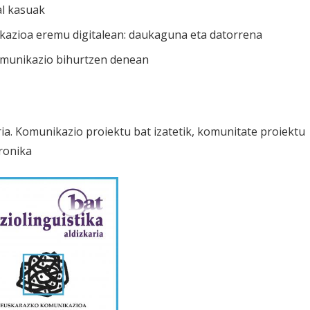
al kasuak
azioa eremu digitalean: daukaguna eta datorrena
munikazio bihurtzen denean
ria. Komunikazio proiektu bat izatetik, komunitate proiektu
kronika