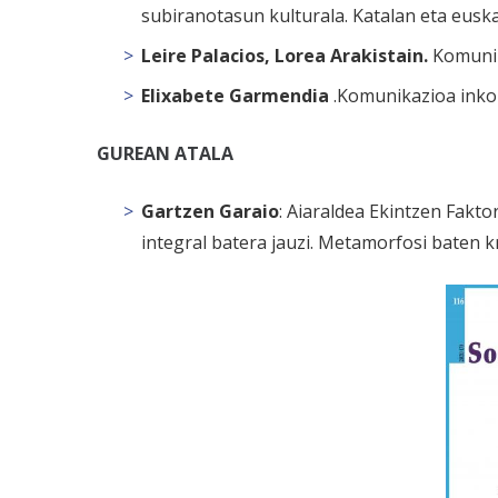
subiranotasun kulturala. Katalan eta eusk
Leire Palacios, Lorea Arakistain.
Komunik
Elixabete Garmendia
.Komunikazioa inko
GUREAN ATALA
Gartzen Garaio
: Aiaraldea Ekintzen Fakto
integral batera jauzi. Metamorfosi baten 