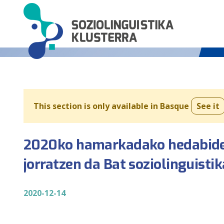
This section is only available in Basque
See it
2020ko hamarkadako hedabide
jorratzen da Bat soziolinguistik
2020-12-14