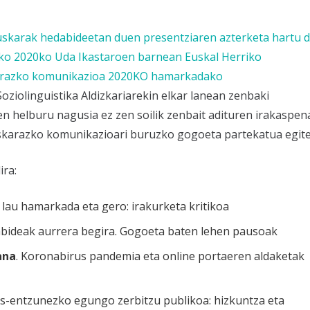
skarak hedabideetan duen presentziaren azterketa hartu 
Uko 2020ko Uda Ikastaroen barnean Euskal Herriko
razko komunikazioa 2020KO hamarkadako
oziolinguistika Aldizkariarekin elkar lanean zenbaki
n helburu nagusia ez zen soilik zenbait adituren irakaspen
euskarazko komunikazioari buruzko gogoeta partekatua egite
ira:
au hamarkada eta gero: irakurketa kritikoa
bideak aurrera begira. Gogoeta baten lehen pausoak
ana
. Koronabirus pandemia eta online portaeren aldaketak
kus-entzunezko egungo zerbitzu publikoa: hizkuntza eta