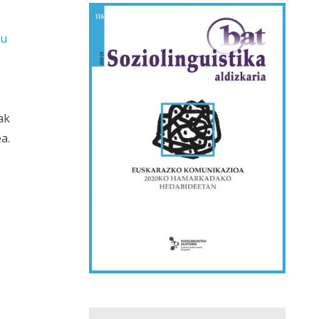
du
ak
a.