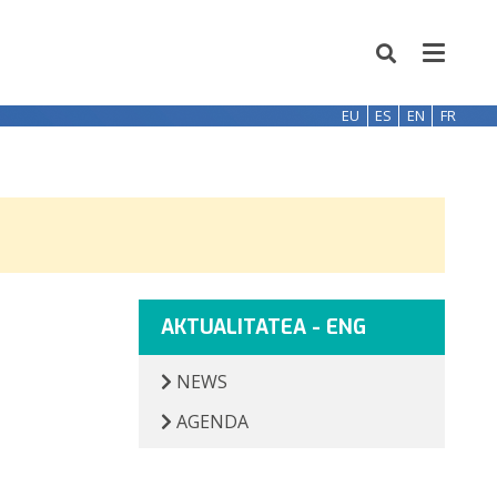
EU
ES
EN
FR
AKTUALITATEA - ENG
NEWS
AGENDA