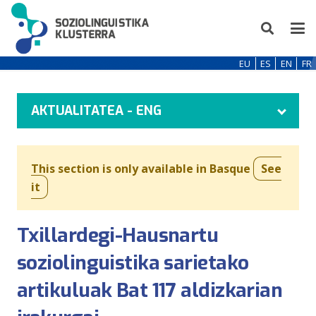
EU
ES
EN
FR
AKTUALITATEA - ENG
This section is only available in Basque
See
it
Txillardegi-Hausnartu
soziolinguistika sarietako
artikuluak Bat 117 aldizkarian