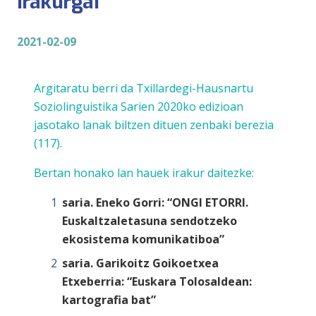
irakurgai
2021-02-09
Argitaratu berri da
Txillardegi-Hausnartu
Soziolinguistika Sarien 2020ko edizioan
jasotako lanak biltzen dituen zenbaki berezia
(117).
Bertan honako lan hauek irakur daitezke:
saria. Eneko Gorri: “ONGI ETORRI.
Euskaltzaletasuna sendotzeko
ekosistema komunikatiboa”
saria. Garikoitz Goikoetxea
Etxeberria: “Euskara Tolosaldean:
kartografia bat”