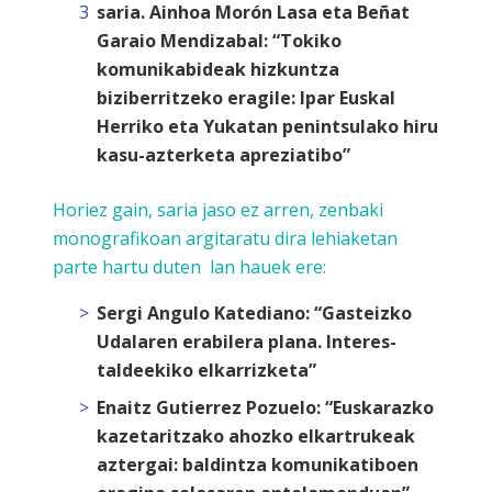
saria. Ainhoa Morón Lasa eta Beñat
Garaio Mendizabal: “Tokiko
komunikabideak hizkuntza
biziberritzeko eragile: Ipar Euskal
Herriko eta Yukatan penintsulako hiru
kasu-azterketa apreziatibo”
Horiez gain, saria jaso ez arren, zenbaki
monografikoan argitaratu dira lehiaketan
parte hartu duten lan hauek ere:
Sergi Angulo Katediano: “Gasteizko
Udalaren erabilera plana. Interes-
taldeekiko elkarrizketa”
Enaitz Gutierrez Pozuelo: “Euskarazko
kazetaritzako ahozko elkartrukeak
aztergai: baldintza komunikatiboen