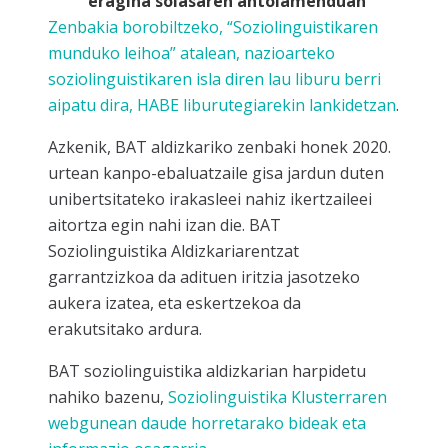
eragina solasaren antolamenduan”
Zenbakia borobiltzeko, “Soziolinguistikaren
munduko leihoa” atalean, nazioarteko
soziolinguistikaren isla diren lau liburu berri
aipatu dira,
HABE liburutegiarekin lankidetzan
.
Azkenik, BAT aldizkariko zenbaki honek 2020.
urtean kanpo-ebaluatzaile gisa jardun duten
unibertsitateko irakasleei nahiz ikertzaileei
aitortza egin nahi izan die. BAT
Soziolinguistika Aldizkariarentzat
garrantzizkoa da adituen iritzia jasotzeko
aukera izatea, eta eskertzekoa da
erakutsitako ardura.
BAT soziolinguistika aldizkarian harpidetu
nahiko bazenu,
Soziolinguistika Klusterraren
webgunean daude horretarako bideak eta