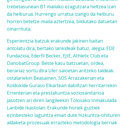
trebetasunean B1 mailako ezagutzara heltzea izan
da helburua. Hurrengo urratsa izango da helburu
horren betetze-maila aztertzea, bildutako datuetan
oinarrituta.
Esperientzia batzuk erakunde jakinen baitan
antolatu dira, bertako lankideak batuz, alegia: EDE
Fundazioa, Ederfil Becker, EJIE, Athletic Club eta
DanobatGroup. Beste kasu batzuetan, ordea,
berariaz sortu dira
Uler-saio
etan aritzeko taldeak:
ostalariekin Beasainen, SOS Arrazakerian eta
Koldokide Guraso Elkartean dabiltzan herritarrekin
Errenterian eta prestakuntza soziosanitarioa
jasotzen ari diren langileekin Tolosako Inmakulada
Lanbide Ikastolan. Erakunde horiek guztiek
ezinbesteko laguntza eman dute hizkuntza-ohituren
aldaketa-prozesuak errazteko metodologia berriak