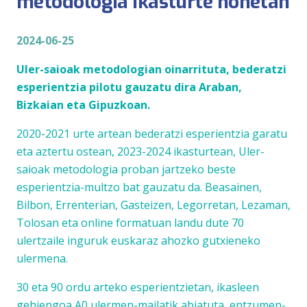
metodologia ikasturte honetan
2024-06-25
Uler-saioak metodologian oinarrituta, bederatzi
esperientzia pilotu gauzatu dira Araban,
Bizkaian eta Gipuzkoan.
2020-2021 urte artean bederatzi esperientzia garatu
eta aztertu ostean
, 2023-2024 ikasturtean,
Uler-
saioak
metodologia proban jartzeko beste
esperientzia-multzo bat gauzatu da. Beasainen,
Bilbon, Errenterian, Gasteizen, Legorretan, Lezaman,
Tolosan eta online formatuan landu dute 70
ulertzaile
inguruk euskaraz ahozko gutxieneko
ulermena.
30 eta 90 ordu arteko esperientzietan, ikasleen
gehiengoa A0 ulermen-mailatik abiatuta, entzumen-