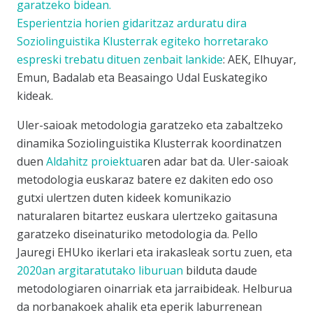
garatzeko bidean.
Esperientzia horien gidaritzaz arduratu dira
Soziolinguistika Klusterrak egiteko horretarako
espreski trebatu dituen zenbait lankide
: AEK, Elhuyar,
Emun, Badalab eta Beasaingo Udal Euskategiko
kideak.
Uler-saioak metodologia
garatzeko eta zabaltzeko
dinamika Soziolinguistika Klusterrak koordinatzen
duen
Aldahitz proiektua
ren adar bat da.
Uler-saioak
metodologia
euskaraz batere ez dakiten edo oso
gutxi ulertzen duten kideek komunikazio
naturalaren bitartez euskara ulertzeko gaitasuna
garatzeko diseinaturiko metodologia da. Pello
Jauregi EHUko ikerlari eta irakasleak sortu zuen, eta
2020an argitaratutako liburuan
bilduta daude
metodologiaren oinarriak eta jarraibideak. Helburua
da norbanakoek ahalik eta eperik laburrenean