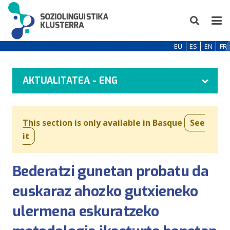
EU
ES
EN
FR
AKTUALITATEA - ENG
This section is only available in Basque
See
it
Bederatzi gunetan probatu da
euskaraz ahozko gutxieneko
ulermena eskuratzeko