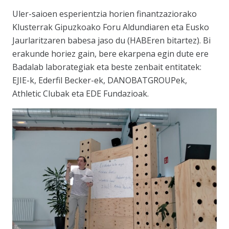
Uler-saioen esperientzia horien finantzaziorako
Klusterrak Gipuzkoako Foru Aldundiaren eta Eusko
Jaurlaritzaren babesa jaso du (HABEren bitartez). Bi
erakunde horiez gain, bere ekarpena egin dute ere
Badalab laborategiak eta beste zenbait entitatek:
EJIE-k, Ederfil Becker-ek, DANOBATGROUPek,
Athletic Clubak eta EDE Fundazioak.