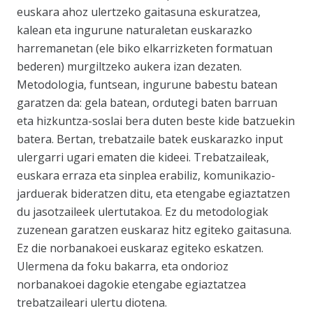
euskara ahoz
ulertzeko
gaitasuna eskuratzea,
kalean eta ingurune naturaletan euskarazko
harremanetan (ele biko elkarrizketen formatuan
bederen) murgiltzeko aukera izan dezaten.
Metodologia, funtsean, ingurune babestu batean
garatzen da: gela batean, ordutegi baten barruan
eta hizkuntza-soslai bera duten beste kide batzuekin
batera. Bertan,
trebatzaile
batek euskarazko input
ulergarri ugari ematen die kideei. Trebatzaileak,
euskara erraza eta sinplea erabiliz, komunikazio-
jarduerak bideratzen ditu, eta etengabe egiaztatzen
du jasotzaileek ulertutakoa. Ez du metodologiak
zuzenean garatzen euskaraz hitz egiteko gaitasuna.
Ez die norbanakoei euskaraz egiteko eskatzen.
Ulermena da foku bakarra, eta ondorioz
norbanakoei dagokie etengabe egiaztatzea
trebatzaileari ulertu diotena.